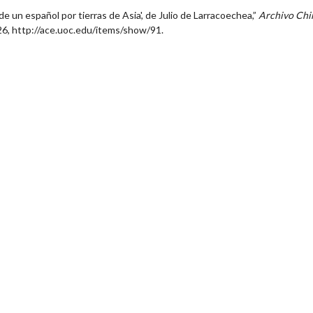
 un español por tierras de Asia', de Julio de Larracoechea,”
Archivo Chi
26,
http://ace.uoc.edu/items/show/91
.