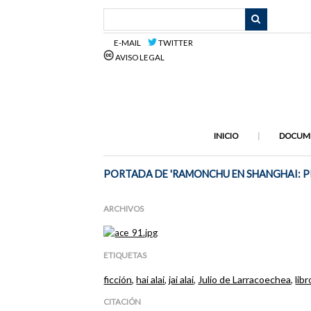
Saltar
al
contenido
E-MAIL
TWITTER
principal
AVISO LEGAL
INICIO
DOCUM
PORTADA DE 'RAMONCHU EN SHANGHAI: PRE
ARCHIVOS
ETIQUETAS
ficción
,
hai alai
,
jai alai
,
Julio de Larracoechea
,
lib
CITACIÓN