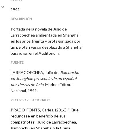
na
1941
DESCRIPCIÓN
Portada de la novela de Julio de
Larracoechea ambientada en Shanghai
en los años treinta y protagonizada por
un pelotari vasco desplazado a Shanghai
para jugar en el Auditorium.
FUENTE
LARRACOECHEA, Julio de.
Ramonchu
en Shanghai: presencia de un español
por tierras de Asia
. Madrid: Editora
Nacional, 1941.
RECURSO RELACIONADO
PRADO-FONTS, Carles. (2016). "‘
Que
redundase en beneficio de sus
compatriotas’: Julio de Larracoechea,
Ramonchu en Shanghai y la China