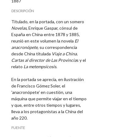
1887
DESCRIPCIÓN
Titulado, en la portada, con un somero
Novelas
, Enrique Gaspar, cónsul de
España en China entre 1878 y 1885,
reunió en este volumen la novela
El
anacronópete
, su correspondencia
desde China titulada
Viaje a China.
Cartas al director de Las Provincia
s y el
relato
La metempsicosis
.
En la portada se aprecia, en ilustración
de Francisco Gómez Soler, el
'anacronópete' en cuestión, una
máquina que permite viajar en el tiempo
y que, entre otros tiempos y lugares,
lleva a los protagonistas a la China del
año 220.
FUENTE