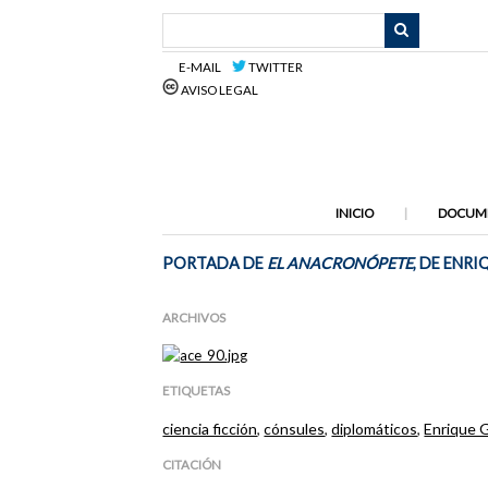
Saltar
al
contenido
E-MAIL
TWITTER
principal
AVISO LEGAL
INICIO
DOCUM
PORTADA DE
EL ANACRONÓPETE
, DE ENR
ARCHIVOS
ETIQUETAS
ciencia ficción
,
cónsules
,
diplomáticos
,
Enrique 
CITACIÓN