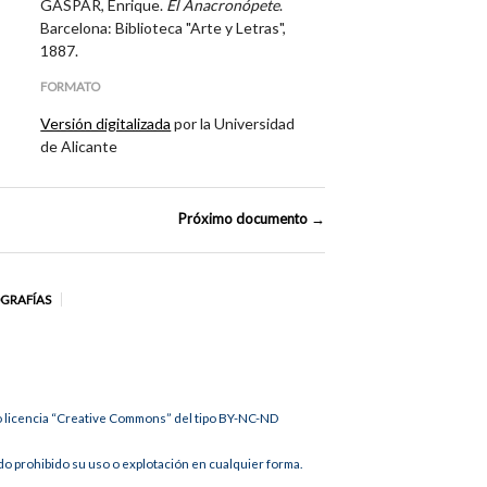
GASPAR, Enrique.
El Anacronópete
.
Barcelona: Biblioteca "Arte y Letras",
1887.
FORMATO
Versión digitalizada
por la Universidad
de Alicante
Próximo documento →
OGRAFÍAS
jo licencia “Creative Commons” del tipo BY-NC-ND
 prohibido su uso o explotación en cualquier forma.