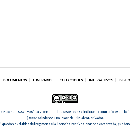
DOCUMENTOS
ITINERARIOS
COLECCIONES
INTERACTIVOS
BIBLI
na-España, 1800-1950”, salvo en aquellos casos que se indique lo contrario, están ba
(Reconocimiento-NoComercial-SinObraDerivada).
, quedan excluidas del régimen de la licencia Creative Commons comentada, quedando