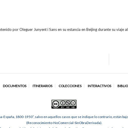
tenido por Oleguer Junyent i Sans en su estancia en Beijing durante su viaje
DOCUMENTOS
ITINERARIOS
COLECCIONES
INTERACTIVOS
BIBLI
na-España, 1800-1950”, salvo en aquellos casos que se indique lo contrario, están ba
(Reconocimiento-NoComercial-SinObraDerivada).