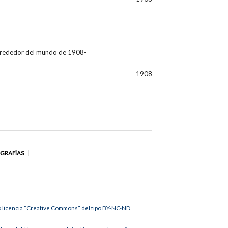
 alrededor del mundo de 1908-
1908
OGRAFÍAS
jo licencia “Creative Commons” del tipo BY-NC-ND