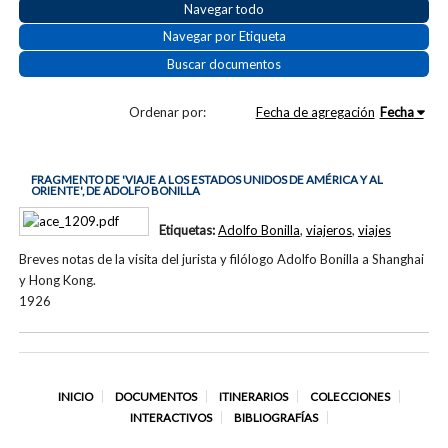
Navegar todo
Navegar por Etiqueta
Buscar documentos
Ordenar por:
Fecha de agregación
Fecha
FRAGMENTO DE 'VIAJE A LOS ESTADOS UNIDOS DE AMÉRICA Y AL
ORIENTE', DE ADOLFO BONILLA
Etiquetas:
Adolfo Bonilla
,
viajeros
,
viajes
Breves notas de la visita del jurista y filólogo Adolfo Bonilla a Shanghai
y Hong Kong.
1926
INICIO
DOCUMENTOS
ITINERARIOS
COLECCIONES
INTERACTIVOS
BIBLIOGRAFÍAS