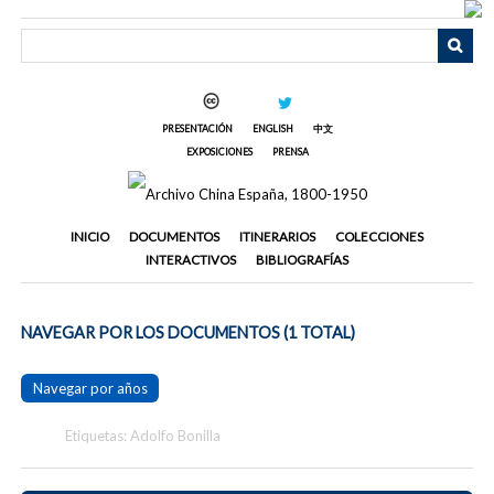
Saltar
al
contenido
principal
PRESENTACIÓN
ENGLISH
中文
EXPOSICIONES
PRENSA
INICIO
DOCUMENTOS
ITINERARIOS
COLECCIONES
INTERACTIVOS
BIBLIOGRAFÍAS
NAVEGAR POR LOS DOCUMENTOS (1 TOTAL)
Navegar por años
Etiquetas: Adolfo Bonilla