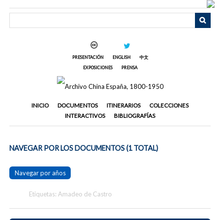
Saltar
al
contenido
principal
PRESENTACIÓN
ENGLISH
中文
EXPOSICIONES
PRENSA
INICIO
DOCUMENTOS
ITINERARIOS
COLECCIONES
INTERACTIVOS
BIBLIOGRAFÍAS
NAVEGAR POR LOS DOCUMENTOS (1 TOTAL)
Navegar por años
Etiquetas: Amadeo de Castro