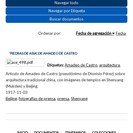
Navegar todo
Navegar por Etiqueta
Buscar documentos
Ordenar por:
Fecha de agregación
Fecha
'PIEDRAS DE ASIA', DE AMADEO DE CASTRO
Etiquetas:
Amadeo de Castro
,
arquitectura
,
Artículo de Amadeo de Castro (pseudónimo de Dionisio Pérez) sobre
arquitectura tradicional china, con imágenes de templos en Shenyang
(Mukden) y Beijing.
1917-11-03
Beijing
,
fotografías de prensa
,
prensa
,
Shenyang
INICIO
DOCUMENTOS
ITINERARIOS
COLECCIONES