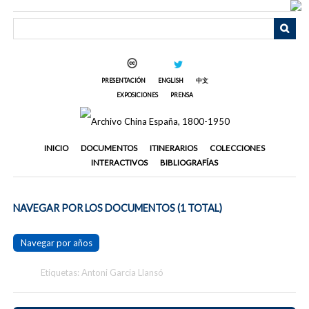
Saltar
al
contenido
principal
PRESENTACIÓN
ENGLISH
中文
EXPOSICIONES
PRENSA
INICIO
DOCUMENTOS
ITINERARIOS
COLECCIONES
INTERACTIVOS
BIBLIOGRAFÍAS
NAVEGAR POR LOS DOCUMENTOS (1 TOTAL)
Navegar por años
Etiquetas: Antoni Garcia Llansó