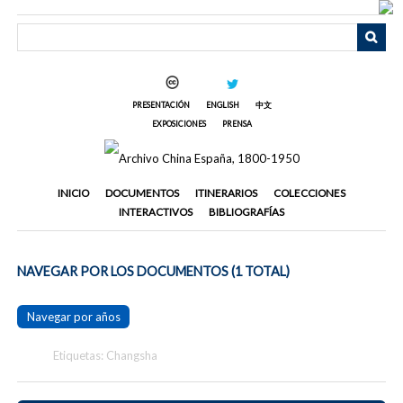
Saltar
al
contenido
principal
PRESENTACIÓN
ENGLISH
中文
EXPOSICIONES
PRENSA
INICIO
DOCUMENTOS
ITINERARIOS
COLECCIONES
INTERACTIVOS
BIBLIOGRAFÍAS
NAVEGAR POR LOS DOCUMENTOS (1 TOTAL)
Navegar por años
Etiquetas: Changsha