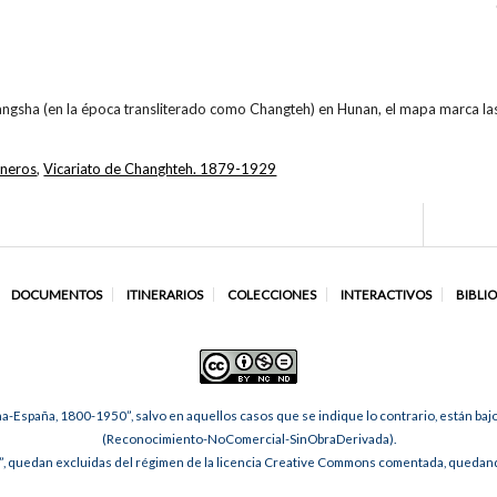
angsha (en la época transliterado como Changteh) en Hunan, el mapa marca las
oneros
,
Vicariato de Changhteh. 1879-1929
DOCUMENTOS
ITINERARIOS
COLECCIONES
INTERACTIVOS
BIBLI
na-España, 1800-1950”, salvo en aquellos casos que se indique lo contrario, están ba
(Reconocimiento-NoComercial-SinObraDerivada).
, quedan excluidas del régimen de la licencia Creative Commons comentada, quedando