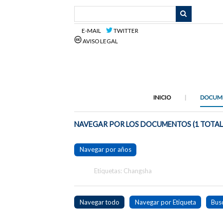
Saltar
al
contenido
E-MAIL
TWITTER
principal
AVISO LEGAL
INICIO
DOCUM
NAVEGAR POR LOS DOCUMENTOS (1 TOTAL
Navegar por años
Etiquetas: Changsha
Navegar todo
Navegar por Etiqueta
Bus