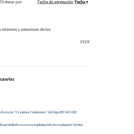
Ordenar por:
Fecha de agregación
Fecha
 misiones y estaciones de los
1929
OGRAFÍAS
jo licencia “Creative Commons” del tipo BY-NC-ND
 prohibido su uso o explotación en cualquier forma.