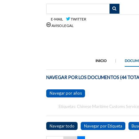
Saltar
al
contenido
E-MAIL
TWITTER
principal
AVISO LEGAL
INICIO
DOCUM
NAVEGAR POR LOS DOCUMENTOS (44 TOTA
Navegar por años
Etiquetas: Chinese Maritime Customs Servic
Navegar todo
Navegar por Etiqueta
Bus