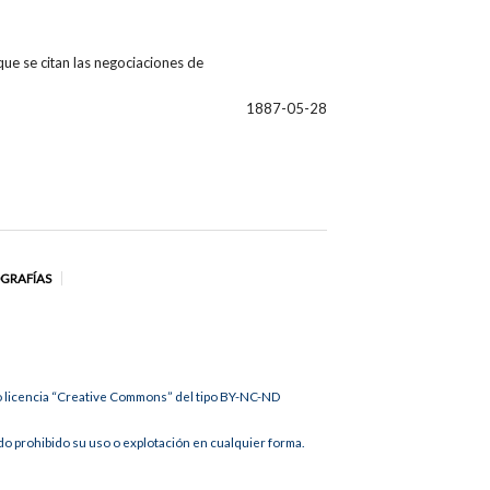
ue se citan las negociaciones de
1887-05-28
OGRAFÍAS
jo licencia “Creative Commons” del tipo BY-NC-ND
 prohibido su uso o explotación en cualquier forma.