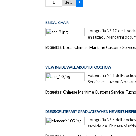
de 5
BRIDAL CHAIR
Fotografía Nº. 10 del Fooc
en Fuzhou.Mencarini docume
Etiquetas:
boda
,
Chinese Maritime Customs Service
VIEW INSIDE WALL AROUND FOOCHOW
Fotografía Nº. 1 delFoocho
Service en Fuzhou.A pesar d
Etiquetas:
Chinese Maritime Customs Service
,
Fuzh
DRESS OF LITERARY GRADUATE WHEN HE VISITS HIS FR
Fotografía Nº. 5 delFoocho
servicio del Chinese Marit