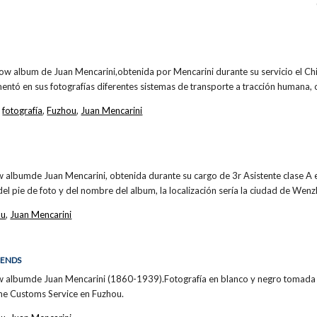
how album de Juan Mencarini,obtenida por Mencarini durante su servicio el C
ntó en sus fotografías diferentes sistemas de transporte a tracción humana,
,
fotografía
,
Fuzhou
,
Juan Mencarini
w albumde Juan Mencarini, obtenida durante su cargo de 3r Asistente clase A
el pie de foto y del nombre del album, la localización sería la ciudad de Wen
ou
,
Juan Mencarini
IENDS
w albumde Juan Mencarini (1860-1939).Fotografía en blanco y negro tomada 
ime Customs Service en Fuzhou.