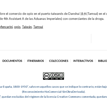
obre el comercio de opio en el puerto taiwanés de Danshui 淡水(Tamsui) en el q
de 4th Assistant A de las Aduanas Imperiales) con comerciantes de la droga.
Mencarini
,
opio
,
Taiwán
,
Tamsui
DOCUMENTOS
ITINERARIOS
COLECCIONES
INTERACTIVOS
BIBLI
na-España, 1800-1950”, salvo en aquellos casos que se indique lo contrario, están ba
(Reconocimiento-NoComercial-SinObraDerivada).
, quedan excluidas del régimen de la licencia Creative Commons comentada, quedando