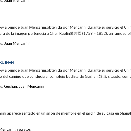
ou
,
Juan Mencarini
ow albumde Juan Mencarini,obtenida por Mencarini durante su servicio el Ch
ura de la imagen pertenecía a Chen Ruolin陳若霖 (1759－1832), un famoso ofi
ou
,
Juan Mencarini
 KUSHAN
ow albumde Juan Mencarini,obtenida por Mencarini durante su servicio el Ch
icio del camino que conducía al complejo budista de Gushan 鼓山, situado, com
ou
,
Gushan
,
Juan Mencarini
arini aparece sentado en un sillón de miembre en el jardín de su casa en Shang
Mencarini
,
retratos