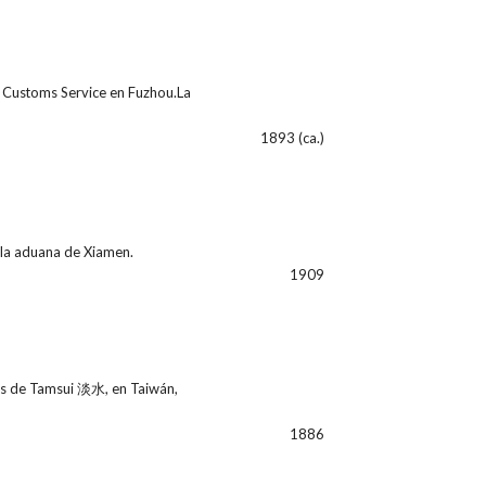
e Customs Service en Fuzhou.La
1893 (ca.)
 la aduana de Xiamen.
1909
nés de Tamsui 淡水, en Taiwán,
1886