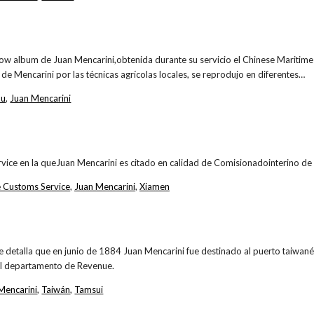
how album de Juan Mencarini,obtenida durante su servicio el Chinese Maritim
 de Mencarini por las técnicas agrícolas locales, se reprodujo en diferentes…
ou
,
Juan Mencarini
rvice en la queJuan Mencarini es citado en calidad de Comisionadointerino de
 Customs Service
,
Juan Mencarini
,
Xiamen
se detalla que en junio de 1884 Juan Mencarini fue destinado al puerto taiwa
el departamento de Revenue.
Mencarini
,
Taiwán
,
Tamsui