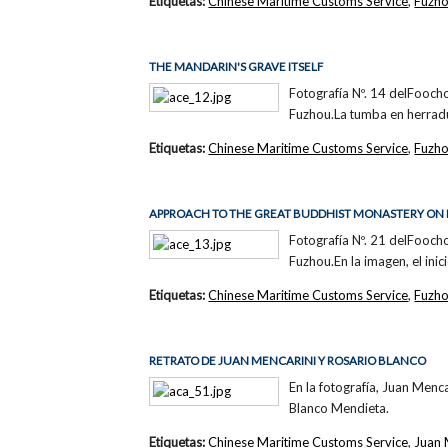
Etiquetas:
Chinese Maritime Customs Service
,
Fuzh
THE MANDARIN'S GRAVE ITSELF
Fotografía Nº. 14 delFooch
Fuzhou.La tumba en herrad
Etiquetas:
Chinese Maritime Customs Service
,
Fuzh
APPROACH TO THE GREAT BUDDHIST MONASTERY ON
Fotografía Nº. 21 delFooch
Fuzhou.En la imagen, el in
Etiquetas:
Chinese Maritime Customs Service
,
Fuzh
RETRATO DE JUAN MENCARINI Y ROSARIO BLANCO
En la fotografía, Juan Menc
Blanco Mendieta.
Etiquetas:
Chinese Maritime Customs Service
,
Juan 