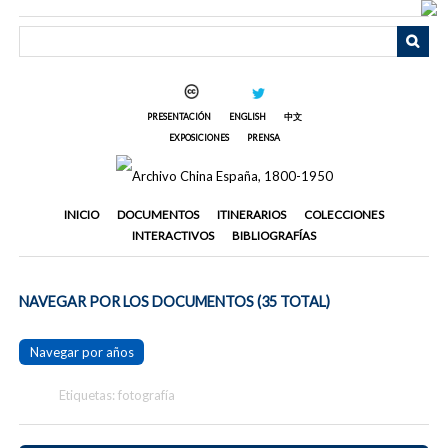
Saltar
al
contenido
principal
PRESENTACIÓN
ENGLISH
中文
EXPOSICIONES
PRENSA
INICIO
DOCUMENTOS
ITINERARIOS
COLECCIONES
INTERACTIVOS
BIBLIOGRAFÍAS
NAVEGAR POR LOS DOCUMENTOS (35 TOTAL)
Navegar por años
Etiquetas: fotografía