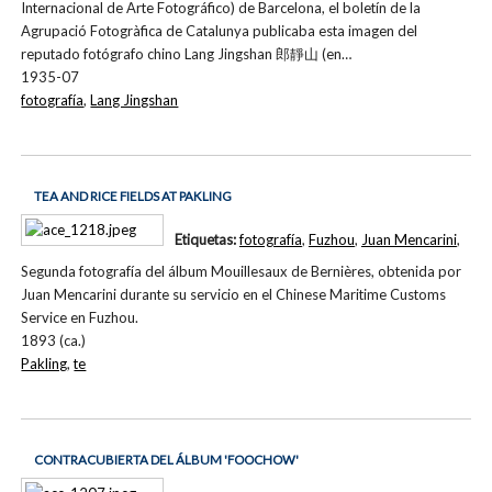
Internacional de Arte Fotográfico) de Barcelona, el boletín de la
Agrupació Fotogràfica de Catalunya publicaba esta imagen del
reputado fotógrafo chino Lang Jingshan 郎靜山 (en…
1935-07
fotografía
,
Lang Jingshan
TEA AND RICE FIELDS AT PAKLING
Etiquetas:
fotografía
,
Fuzhou
,
Juan Mencarini
,
Segunda fotografía del álbum Mouillesaux de Bernières, obtenida por
Juan Mencarini durante su servicio en el Chinese Maritime Customs
Service en Fuzhou.
1893 (ca.)
Pakling
,
te
CONTRACUBIERTA DEL ÁLBUM 'FOOCHOW'