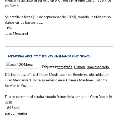
Mencarini durante su servicio en el Chinese Maritime Customs Service
en Fuzhou.
Se detalla la fecha (11 de septiembre de 1893), cuando un tifón causó
daños en los barcos de…
1893
Juan Mencarini
MEMORIAL ARCH TO CHEN YAV LIN (MANDARINS' GRAVE)
Etiquetas:
fotografía
,
Fuzhou
,
Juan Mencarini
,
Décima fotografía del álbum Mouillesaux de Bernières, obtenida por
Juan Mencarini durante su servicio en el Chinese Maritime Customs
Service en Fuzhou.
El arco ceremonial estaba situado frente de la tumba de Chen Ruolin 陳
若霖…
1893 (ca.)
pailou
,
Tumba