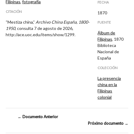
Filipinas
,
fotografía
FECHA
CITACIÓN
1870
“Mestiza china,”
Archivo China España, 1800-
FUENTE
1950
, consulta 7 de agosto de 2026,
Álbum de
http://ace.uoc.edu/items/show/1299
.
Filipinas
. 1870
Biblioteca
Nacional de
España
COLECCIÓN
La presencia
china en la
Filipinas
colonial
← Documento Anterior
Próximo documento →