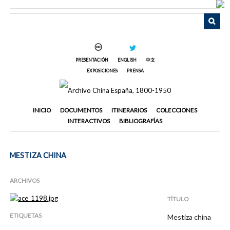
Saltar
al
contenido
principal
PRESENTACIÓN
ENGLISH
中文
EXPOSICIONES
PRENSA
INICIO
DOCUMENTOS
ITINERARIOS
COLECCIONES
INTERACTIVOS
BIBLIOGRAFÍAS
MESTIZA CHINA
ARCHIVOS
TÍTULO
ETIQUETAS
Mestiza china