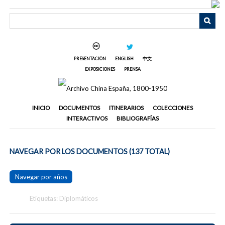
Saltar
al
contenido
principal
PRESENTACIÓN
ENGLISH
中文
EXPOSICIONES
PRENSA
INICIO
DOCUMENTOS
ITINERARIOS
COLECCIONES
INTERACTIVOS
BIBLIOGRAFÍAS
NAVEGAR POR LOS DOCUMENTOS (137 TOTAL)
Navegar por años
Etiquetas: Diplomáticos