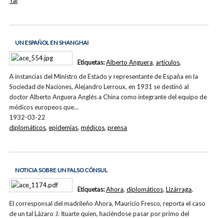
Tai
UN ESPAÑOL EN SHANGHAI
Etiquetas:
Alberto Anguera
,
artículos
,
A instancias del Ministro de Estado y representante de España en la
Sociedad de Naciones, Alejandro Lerroux, en 1931 se destinó al
doctor Alberto Anguera Anglés a China como integrante del equipo de
médicos europeos que…
1932-03-22
diplomáticos
,
epidemias
,
médicos
,
prensa
NOTICIA SOBRE UN FALSO CÓNSUL
Etiquetas:
Ahora
,
diplomáticos
,
Lizárraga
,
El corresponsal del madrileño Ahora, Mauricio Fresco, reporta el caso
de un tal Lázaro J. Ituarte quien, haciéndose pasar por primo del