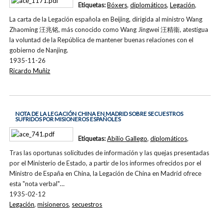
Etiquetas:
Bóxers
,
diplomáticos
,
Legación
,
La carta de la Legación española en Beijing, dirigida al ministro Wang
Zhaoming 汪兆铭, más conocido como Wang Jingwei 汪精衞, atestigua
la voluntad de la República de mantener buenas relaciones con el
gobierno de Nanjing.
1935-11-26
Ricardo Muñiz
NOTA DE LA LEGACIÓN CHINA EN MADRID SOBRE SECUESTROS
SUFRIDOS POR MISIONEROS ESPAÑOLES
Etiquetas:
Abilio Gallego
,
diplomáticos
,
Tras las oportunas solicitudes de información y las quejas presentadas
por el Ministerio de Estado, a partir de los informes ofrecidos por el
Ministro de España en China, la Legación de China en Madrid ofrece
esta "nota verbal"…
1935-02-12
Legación
,
misioneros
,
secuestros