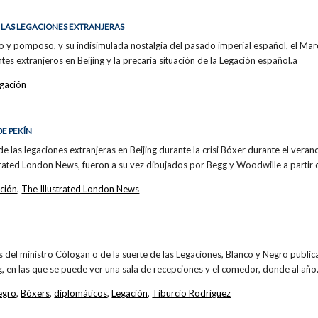
E LAS LEGACIONES EXTRANJERAS
ido y pomposo, y su indisimulada nostalgia del pasado imperial español, el M
es extranjeros en Beijing y la precaria situación de la Legación español.a
gación
DE PEKÍN
 de las legaciones extranjeras en Beijing durante la crisi Bóxer durante el ver
trated London News, fueron a su vez dibujados por Begg y Woodwille a partir
ción
,
The Illustrated London News
as del ministro Cólogan o de la suerte de las Legaciones, Blanco y Negro public
g, en las que se puede ver una sala de recepciones y el comedor, donde al añ
egro
,
Bóxers
,
diplomáticos
,
Legación
,
Tiburcio Rodríguez