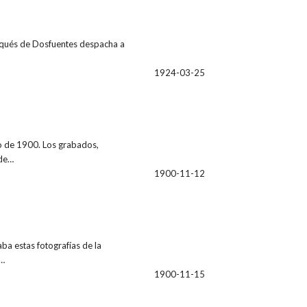
arqués de Dosfuentes despacha a
1924-03-25
ano de 1900. Los grabados,
 de…
1900-11-12
aba estas fotografías de la
o…
1900-11-15