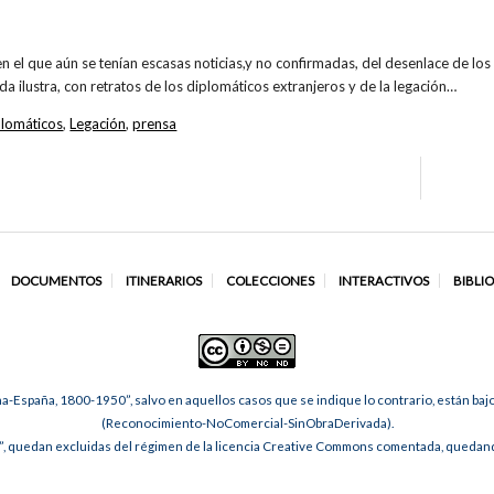
el que aún se tenían escasas noticias,y no confirmadas, del desenlace de los 
da ilustra, con retratos de los diplomáticos extranjeros y de la legación…
plomáticos
,
Legación
,
prensa
DOCUMENTOS
ITINERARIOS
COLECCIONES
INTERACTIVOS
BIBLI
na-España, 1800-1950”, salvo en aquellos casos que se indique lo contrario, están ba
(Reconocimiento-NoComercial-SinObraDerivada).
, quedan excluidas del régimen de la licencia Creative Commons comentada, quedando