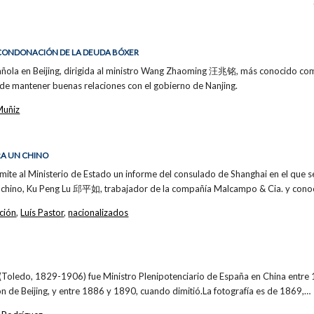
A CONDONACIÓN DE LA DEUDA BÓXER
spañola en Beijing, dirigida al ministro Wang Zhaoming 汪兆铭, más conocido 
 de mantener buenas relaciones con el gobierno de Nanjing.
Muñiz
RA UN CHINO
mite al Ministerio de Estado un informe del consulado de Shanghai en el que se
 chino, Ku Peng Lu 邱平如, trabajador de la compañía Malcampo & Cia. y con
ción
,
Luís Pastor
,
nacionalizados
Toledo, 1829-1906) fue Ministro Plenipotenciario de España en China entre 
ión de Beijing, y entre 1886 y 1890, cuando dimitió.La fotografía es de 1869,…