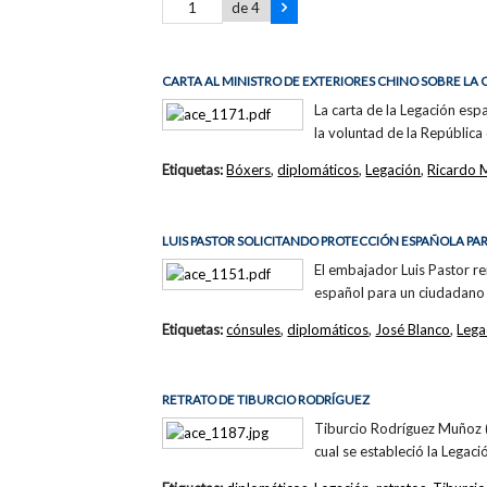
de 4
CARTA AL MINISTRO DE EXTERIORES CHINO SOBRE L
La carta de la Legación e
la voluntad de la República
Etiquetas:
Bóxers
,
diplomáticos
,
Legación
,
Ricardo 
LUIS PASTOR SOLICITANDO PROTECCIÓN ESPAÑOLA PA
El embajador Luis Pastor re
español para un ciudadano
Etiquetas:
cónsules
,
diplomáticos
,
José Blanco
,
Lega
RETRATO DE TIBURCIO RODRÍGUEZ
Tiburcio Rodríguez Muñoz (
cual se estableció la Legac