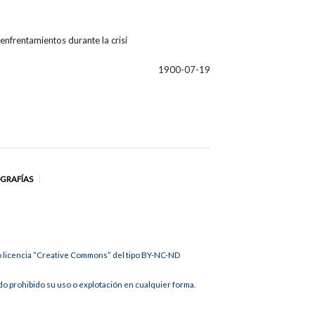
enfrentamientos durante la crisi
1900-07-19
OGRAFÍAS
jo licencia “Creative Commons” del tipo BY-NC-ND
 prohibido su uso o explotación en cualquier forma.