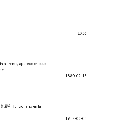
.
1936
 al frente, aparece en este
 de…
1880-09-15
e 黃履和, funcionario en la
1912-02-05