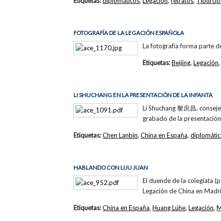
Etiquetas:
diplomáticos
,
Legación
,
retratos
,
Tiburcio
FOTOGRAFÍA DE LA LEGACIÓN ESPAÑOLA
La fotografía forma parte de
Etiquetas:
Beijing
,
Legación
LI SHUCHANG EN LA PRESENTACIÓN DE LA INFANTA
Li Shuchang 黎庶昌, consejero
grabado de la presentación 
Etiquetas:
Chen Lanbin
,
China en España
,
diplomáti
HABLANDO CON LIJU JUAN
El duende de la colegiata 
Legación de China en Madri
Etiquetas:
China en España
,
Huang Lühe
,
Legación
,
M