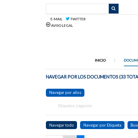
Saltar
al
contenido
E-MAIL
TWITTER
principal
AVISO LEGAL
INICIO
DOCUM
NAVEGAR POR LOS DOCUMENTOS (33 TOTA
Navegar por años
Etiquetas: Legación
Navegar todo
Navegar por Etiqueta
Bus