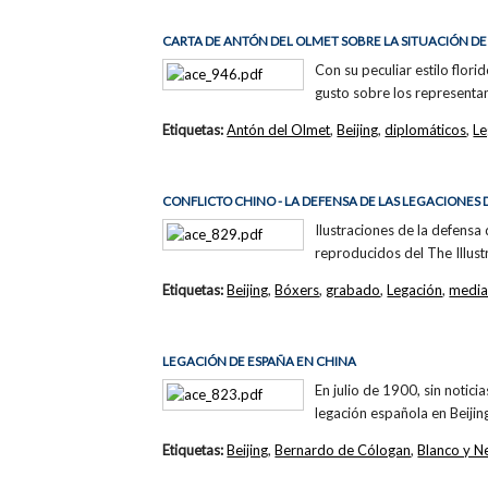
CARTA DE ANTÓN DEL OLMET SOBRE LA SITUACIÓN D
Con su peculiar estilo flor
gusto sobre los representant
Etiquetas:
Antón del Olmet
,
Beijing
,
diplomáticos
,
Le
CONFLICTO CHINO - LA DEFENSA DE LAS LEGACIONES 
Ilustraciones de la defensa
reproducidos del The Illus
Etiquetas:
Beijing
,
Bóxers
,
grabado
,
Legación
,
media
LEGACIÓN DE ESPAÑA EN CHINA
En julio de 1900, sin notici
legación española en Beijin
Etiquetas:
Beijing
,
Bernardo de Cólogan
,
Blanco y N