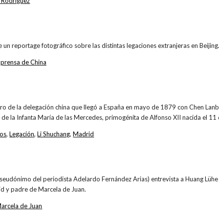
 Rodríguez
 un reportage fotográfico sobre las distintas legaciones extranjeras en Beijing
,
prensa de China
 de la delegación china que llegó a España en mayo de 1879 con Chen Lanbin
de la Infanta María de las Mercedes, primogénita de Alfonso XII nacida el 11
cos
,
Legación
,
Li Shuchang
,
Madrid
(pseudónimo del periodista Adelardo Fernández Arias) entrevista a Huang Lüh
d y padre de Marcela de Juan.
arcela de Juan