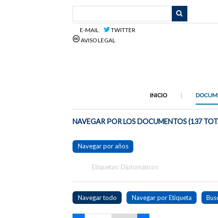
Saltar
al
contenido
E-MAIL
TWITTER
principal
AVISO LEGAL
INICIO
DOCUM
NAVEGAR POR LOS DOCUMENTOS (137 TOT
Navegar por años
Etiquetas: Diplomáticos
Navegar todo
Navegar por Etiqueta
Bus