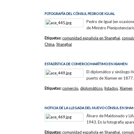
FOTOGRAFÍA DEL CÓNSUL PEDRO DE IGUAL
Pedro de Igual (en ocasion
de Ministro Plenipotenciar
Etiquetas:
comunidad española en Shanghai
,
consul
China
,
Shanghai
ESTADÍSTICA DE COMERCIO MARÍTIMO EN XIAMEN
El diplomático y sinólogo H
puerto de Xiamen en 1877. 
Etiquetas:
comercio
,
diplomáticos
,
listados
,
Xiamen
NOTICIA DE LA LLEGADA DEL NUEVO CÓNSUL EN SHA
Álvaro de Maldonado y Liñá
1943. En la fotografía apar
Etiquetas:
comunidad española en Shanghai
,
consul