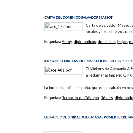
CARTA DEL DOMINICO SALVADOR MASSOT
Carta de Salvador Massot a 
locales y los esfuerzos del
Etiquetas:
Amoy
,
diplomáticos
,
dominicos
,
Fujian
,
m
INFORME SOBRE LAS INDEMNIZACIONES DEL PROTOC
El Ministro de Alemania Alf
a reclamar al Imperio Qing.
La indemnización a España, que no se calcula en pes
Etiquetas:
Bernardo de Cólogan
,
Bóxers
,
diplomáti
DESPACHO DE SINIBALDO DE MAS AL PRIMER SECRETARI