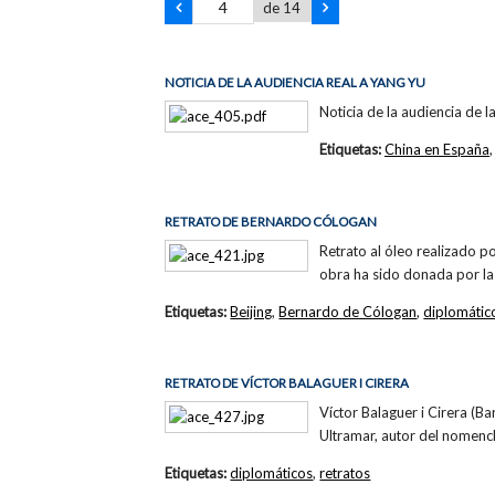
de 14
NOTICIA DE LA AUDIENCIA REAL A YANG YU
Noticia de la audiencia de 
Etiquetas:
China en España
RETRATO DE BERNARDO CÓLOGAN
Retrato al óleo realizado po
obra ha sido donada por la 
Etiquetas:
Beijing
,
Bernardo de Cólogan
,
diplomátic
RETRATO DE VÍCTOR BALAGUER I CIRERA
Víctor Balaguer i Cirera (B
Ultramar, autor del nomenc
Etiquetas:
diplomáticos
,
retratos