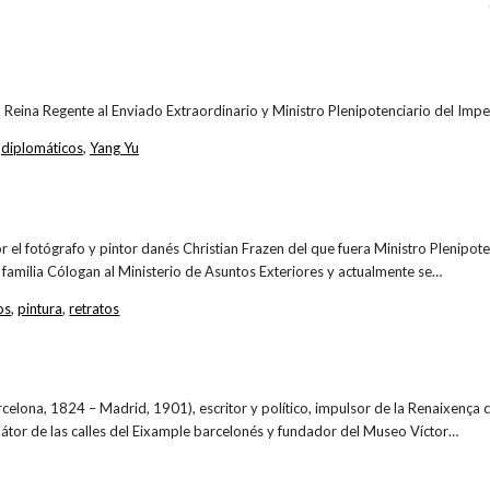
la Reina Regente al Enviado Extraordinario y Ministro Plenipotenciario del Im
,
diplomáticos
,
Yang Yu
r el fotógrafo y pintor danés Christian Frazen del que fuera Ministro Plenipote
familia Cólogan al Ministerio de Asuntos Exteriores y actualmente se…
os
,
pintura
,
retratos
arcelona, 1824 – Madrid, 1901), escritor y político, impulsor de la Renaixença
látor de las calles del Eixample barcelonés y fundador del Museo Víctor…