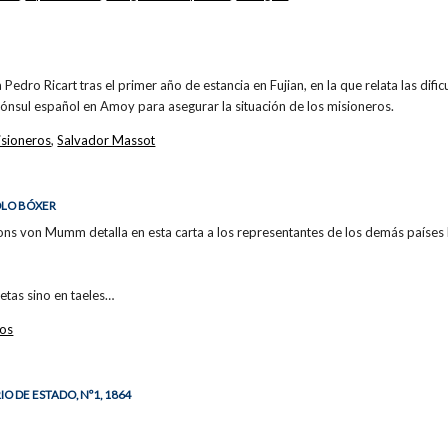
Pedro Ricart tras el primer año de estancia en Fujian, en la que relata las dif
 cónsul español en Amoy para asegurar la situación de los misioneros.
isioneros
,
Salvador Massot
OLO BÓXER
ons von Mumm detalla en esta carta a los representantes de los demás países 
etas sino en taeles…
cos
O DE ESTADO, Nº1, 1864