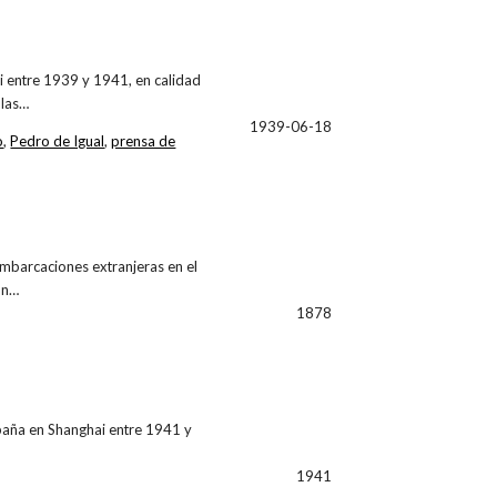
i entre 1939 y 1941, en calidad
 las…
1939-06-18
o
,
Pedro de Igual
,
prensa de
embarcaciones extranjeras en el
an…
1878
paña en Shanghai entre 1941 y
1941