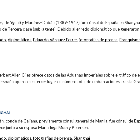
es, de Ygual) y Martinez-Dabán (1889-1947) fue cónsul de España en Shangha
io de Tercera clase (sub-agente). Debido al enredo diplomático que generaron
ado
,
diplomáticos
,
Eduardo Vázquez Ferrer
,
fotografías de prensa
,
Franquism
erbert Allen Giles ofrece datos de las Aduanas Imperiales sobre el tráfico de 
España aparece en tercer lugar en número total de embarcaciones, tras la Gr
NGHAI
n, conde de Galiana, previamente cónsul general de Manila, fue cónsul de Es
ece junto a su esposa María Inga Muth y Petersen.
ado
,
diplomáticos
,
fotografías de prensa
,
Shanghai