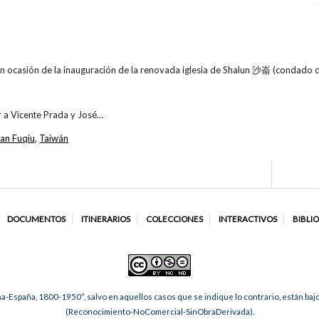
en ocasión de la inauguración de la renovada iglesia de Shalun 沙崙 (condado d
er a Vicente Prada y José…
an Fuqiu
,
Taiwán
DOCUMENTOS
ITINERARIOS
COLECCIONES
INTERACTIVOS
BIBLI
na-España, 1800-1950”, salvo en aquellos casos que se indique lo contrario, están ba
(Reconocimiento-NoComercial-SinObraDerivada).