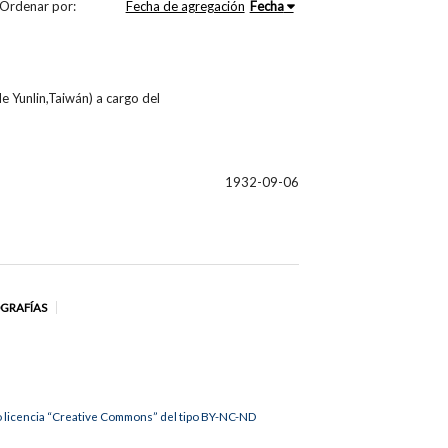
Ordenar por:
Fecha de agregación
Fecha
e Yunlin,Taiwán) a cargo del
1932-09-06
OGRAFÍAS
jo licencia “Creative Commons” del tipo BY-NC-ND