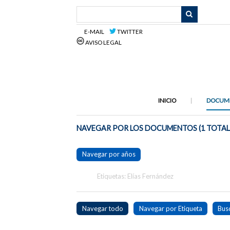
Saltar
al
contenido
E-MAIL
TWITTER
principal
AVISO LEGAL
INICIO
DOCUM
NAVEGAR POR LOS DOCUMENTOS (1 TOTAL
Navegar por años
Etiquetas: Elías Fernández
Navegar todo
Navegar por Etiqueta
Bus