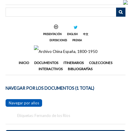
Saltar
al
contenido
principal
PRESENTACIÓN
ENGLISH
中文
EXPOSICIONES
PRENSA
INICIO
DOCUMENTOS
ITINERARIOS
COLECCIONES
INTERACTIVOS
BIBLIOGRAFÍAS
NAVEGAR POR LOS DOCUMENTOS (1 TOTAL)
Navegar por años
Etiquetas: Fernando de los Ríos