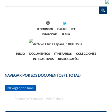
Saltar
al
contenido
principal
PRESENTACIÓN
ENGLISH
中文
EXPOSICIONES
PRENSA
INICIO
DOCUMENTOS
ITINERARIOS
COLECCIONES
INTERACTIVOS
BIBLIOGRAFÍAS
NAVEGAR POR LOS DOCUMENTOS (1 TOTAL)
Navegar por años
Etiquetas: Francisco Javier Balmis