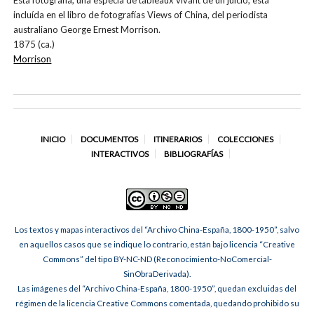
Esta fotografía, una especia de tableaux vivant de un juicio, está
incluída en el libro de fotografías Views of China, del periodista
australiano George Ernest Morrison.
1875 (ca.)
Morrison
INICIO
DOCUMENTOS
ITINERARIOS
COLECCIONES
INTERACTIVOS
BIBLIOGRAFÍAS
Los textos y mapas interactivos del “Archivo China-España, 1800-1950”, salvo
en aquellos casos que se indique lo contrario, están bajo licencia “Creative
Commons” del tipo BY-NC-ND (Reconocimiento-NoComercial-
SinObraDerivada).
Las imágenes del “Archivo China-España, 1800-1950”, quedan excluidas del
régimen de la licencia Creative Commons comentada, quedando prohibido su