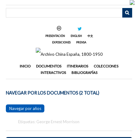
Saltar
al
contenido
principal
PRESENTACIÓN
ENGLISH
中文
EXPOSICIONES
PRENSA
INICIO
DOCUMENTOS
ITINERARIOS
COLECCIONES
INTERACTIVOS
BIBLIOGRAFÍAS
NAVEGAR POR LOS DOCUMENTOS (2 TOTAL)
Navegar por años
Etiquetas: George Ernest Morrison