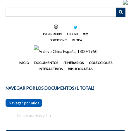
Saltar
al
contenido
principal
PRESENTACIÓN
ENGLISH
中文
EXPOSICIONES
PRENSA
INICIO
DOCUMENTOS
ITINERARIOS
COLECCIONES
INTERACTIVOS
BIBLIOGRAFÍAS
NAVEGAR POR LOS DOCUMENTOS (1 TOTAL)
Navegar por años
Etiquetas: Henry Sirr