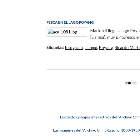
PESCA EN EL LAGO POYANG
Martorell llega al lago Poya
[Jiangxi], muy pintoresco en
Etiquetas:
fotografía
,
Jiangxi
,
Poyang
,
Ricardo Marto
INICIO
Los textos y mapas interactivos del “Archivo Chi
Las imágenes del “Archivo China-España, 1800-1950”