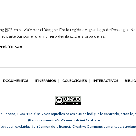
ng 鄱阳 en su viaje por el Yangtse. Era la región del gran lago de Poyang, al No
 su parte Sur por el gran número de islas....De la proa de las…
rell
,
Yangtse
DOCUMENTOS
ITINERARIOS
COLECCIONES
INTERACTIVOS
BIBLI
na-España, 1800-1950”, salvo en aquellos casos que se indique lo contrario, están ba
(Reconocimiento-NoComercial-SinObraDerivada).
, quedan excluidas del régimen de la licencia Creative Commons comentada, quedando