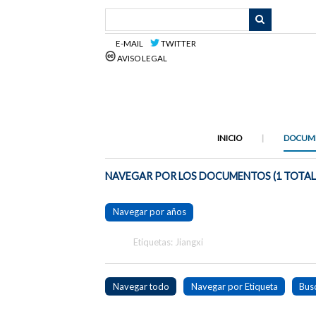
Saltar
al
contenido
E-MAIL
TWITTER
principal
AVISO LEGAL
INICIO
DOCUM
NAVEGAR POR LOS DOCUMENTOS (1 TOTAL
Navegar por años
Etiquetas: Jiangxi
Navegar todo
Navegar por Etiqueta
Bus