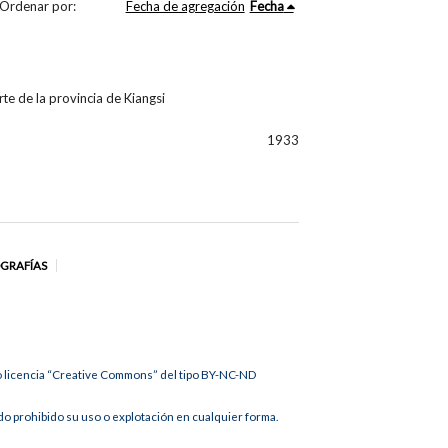
Ordenar por:
Fecha de agregación
Fecha
rte de la provincia de Kiangsi
1933
OGRAFÍAS
jo licencia “Creative Commons” del tipo BY-NC-ND
 prohibido su uso o explotación en cualquier forma.