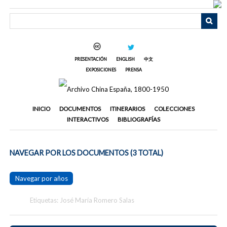
Saltar
al
contenido
principal
PRESENTACIÓN
ENGLISH
中文
EXPOSICIONES
PRENSA
INICIO
DOCUMENTOS
ITINERARIOS
COLECCIONES
INTERACTIVOS
BIBLIOGRAFÍAS
NAVEGAR POR LOS DOCUMENTOS (3 TOTAL)
Navegar por años
Etiquetas: José María Romero Salas