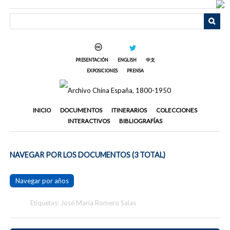
Saltar
al
contenido
principal
PRESENTACIÓN
ENGLISH
中文
EXPOSICIONES
PRENSA
INICIO
DOCUMENTOS
ITINERARIOS
COLECCIONES
INTERACTIVOS
BIBLIOGRAFÍAS
NAVEGAR POR LOS DOCUMENTOS (3 TOTAL)
Navegar por años
Etiquetas: José María Romero Salas