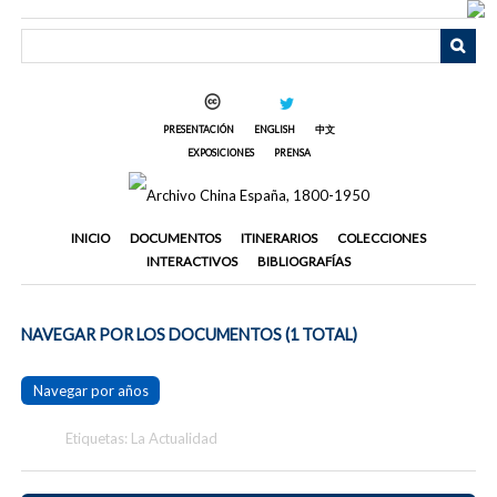
Saltar
al
contenido
principal
PRESENTACIÓN
ENGLISH
中文
EXPOSICIONES
PRENSA
INICIO
DOCUMENTOS
ITINERARIOS
COLECCIONES
INTERACTIVOS
BIBLIOGRAFÍAS
NAVEGAR POR LOS DOCUMENTOS (1 TOTAL)
Navegar por años
Etiquetas: La Actualidad