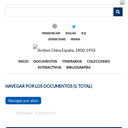
Saltar
al
contenido
principal
PRESENTACIÓN
ENGLISH
中文
EXPOSICIONES
PRENSA
INICIO
DOCUMENTOS
ITINERARIOS
COLECCIONES
INTERACTIVOS
BIBLIOGRAFÍAS
NAVEGAR POR LOS DOCUMENTOS (1 TOTAL)
Navegar por años
Etiquetas: La Ilustración