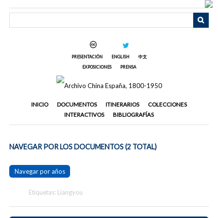
Saltar
al
contenido
principal
PRESENTACIÓN
ENGLISH
中文
EXPOSICIONES
PRENSA
INICIO
DOCUMENTOS
ITINERARIOS
COLECCIONES
INTERACTIVOS
BIBLIOGRAFÍAS
NAVEGAR POR LOS DOCUMENTOS (2 TOTAL)
Navegar por años
Etiquetas: Liangyou