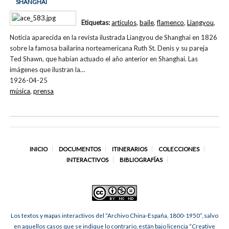
SHANGHAI
Etiquetas:
artículos
,
baile
,
flamenco
,
Liangyou
,
Noticia aparecida en la revista ilustrada Liangyou de Shanghai en 1826
sobre la famosa bailarina norteamericana Ruth St. Denis y su pareja
Ted Shawn, que habían actuado el año anterior en Shanghai. Las
imágenes que ilustran la…
1926-04-25
música
,
prensa
INICIO
DOCUMENTOS
ITINERARIOS
COLECCIONES
INTERACTIVOS
BIBLIOGRAFÍAS
Los textos y mapas interactivos del “Archivo China-España, 1800-1950”, salvo
en aquellos casos que se indique lo contrario, están bajo licencia “Creative