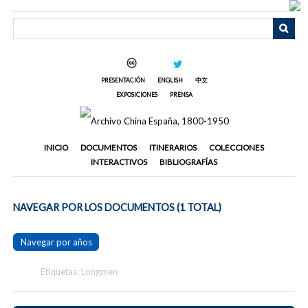
Saltar
al
contenido
principal
PRESENTACIÓN
ENGLISH
中文
EXPOSICIONES
PRENSA
INICIO
DOCUMENTOS
ITINERARIOS
COLECCIONES
INTERACTIVOS
BIBLIOGRAFÍAS
NAVEGAR POR LOS DOCUMENTOS (1 TOTAL)
Navegar por años
Etiquetas: Longmen