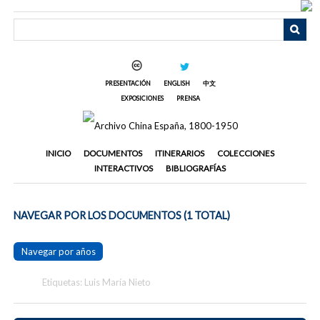
Saltar
al
contenido
principal
PRESENTACIÓN
ENGLISH
中文
EXPOSICIONES
PRENSA
INICIO
DOCUMENTOS
ITINERARIOS
COLECCIONES
INTERACTIVOS
BIBLIOGRAFÍAS
NAVEGAR POR LOS DOCUMENTOS (1 TOTAL)
Navegar por años
Etiquetas: Luis María Nieto