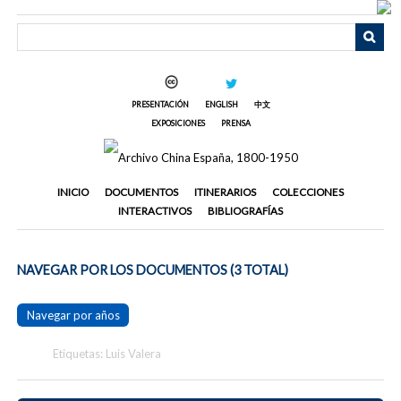
Saltar
al
contenido
principal
PRESENTACIÓN
ENGLISH
中文
EXPOSICIONES
PRENSA
INICIO
DOCUMENTOS
ITINERARIOS
COLECCIONES
INTERACTIVOS
BIBLIOGRAFÍAS
NAVEGAR POR LOS DOCUMENTOS (3 TOTAL)
Navegar por años
Etiquetas: Luis Valera