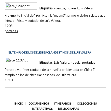
Etiquetas:
cuentos
,
ficción
,
Luis Valera
,
Fragmento inicial de "Yoshi-san la 'musmé'", primero de los relatos que
integran Visto y soñado, de Luis Valera.
1903
portadas
'EL TEMPLO DE LOS DELEITES CLANDESTINOS', DE LUIS VALERA
Etiquetas:
Luis Valera
,
novela
,
portadas
Portada y primer capítulo de la novelita ambientada en China El
templo de los deleites clandestinos, de Luis Valera
1910
INICIO
DOCUMENTOS
ITINERARIOS
COLECCIONES
INTERACTIVOS
BIBLIOGRAFÍAS