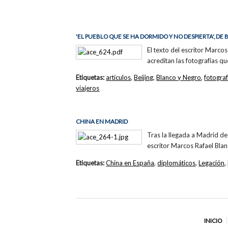
'EL PUEBLO QUE SE HA DORMIDO Y NO DESPIERTA', 
El texto del escritor Marc
acreditan las fotografías que
Etiquetas:
artículos
,
Beijing
,
Blanco y Negro
,
fotogra
viajeros
CHINA EN MADRID
Tras la llegada a Madrid d
escritor Marcos Rafael Blan
Etiquetas:
China en España
,
diplomáticos
,
Legación
,
INICIO