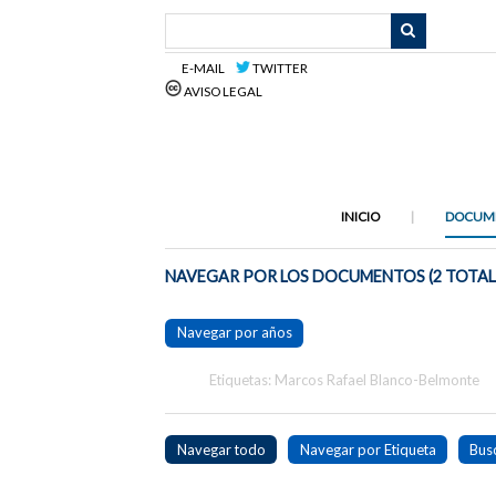
Saltar
al
contenido
E-MAIL
TWITTER
principal
AVISO LEGAL
INICIO
DOCUM
NAVEGAR POR LOS DOCUMENTOS (2 TOTAL
Navegar por años
Etiquetas: Marcos Rafael Blanco-Belmonte
Navegar todo
Navegar por Etiqueta
Bus