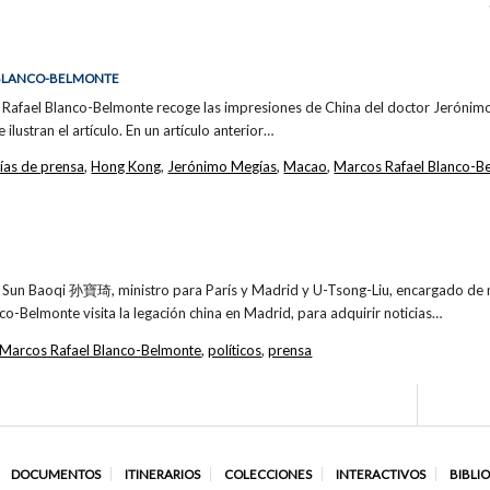
DE BLANCO-BELMONTE
os Rafael Blanco-Belmonte recoge las impresiones de China del doctor Jerónim
 ilustran el artículo. En un artículo anterior…
fías de prensa
,
Hong Kong
,
Jerónimo Megías
,
Macao
,
Marcos Rafael Blanco-B
e Sun Baoqi 孙寶琦, ministro para París y Madrid y U-Tsong-Liu, encargado de 
co-Belmonte visita la legación china en Madrid, para adquirir noticias…
Marcos Rafael Blanco-Belmonte
,
políticos
,
prensa
DOCUMENTOS
ITINERARIOS
COLECCIONES
INTERACTIVOS
BIBLI