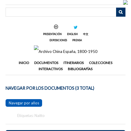
Saltar
al
contenido
principal
PRESENTACIÓN
ENGLISH
中文
EXPOSICIONES
PRENSA
INICIO
DOCUMENTOS
ITINERARIOS
COLECCIONES
INTERACTIVOS
BIBLIOGRAFÍAS
NAVEGAR POR LOS DOCUMENTOS (3 TOTAL)
Navegar por años
Etiquetas: Naitto