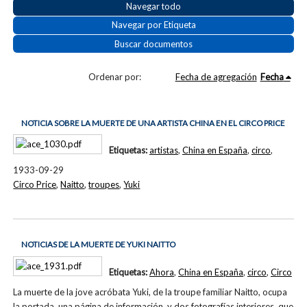
Navegar todo
Navegar por Etiqueta
Buscar documentos
Ordenar por:
Fecha de agregación
Fecha
NOTICIA SOBRE LA MUERTE DE UNA ARTISTA CHINA EN EL CIRCO PRICE
Etiquetas:
artistas
,
China en España
,
circo
,
1933-09-29
Circo Price
,
Naitto
,
troupes
,
Yuki
NOTICIAS DE LA MUERTE DE YUKI NAITTO
Etiquetas:
Ahora
,
China en España
,
circo
,
Circo
La muerte de la jove acróbata Yuki, de la troupe familiar Naitto, ocupa
la portada, una página de información, y dos fotografías interiores, que