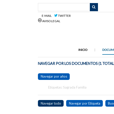
Saltar
al
contenido
E-MAIL
TWITTER
principal
AVISO LEGAL
INICIO
DOCUM
NAVEGAR POR LOS DOCUMENTOS (1 TOTAL
Navegar por años
Etiquetas: Sagrada Familia
Navegar todo
Navegar por Etiqueta
Bus