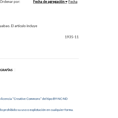
Ordenar por:
Fecha de agregación
Fecha
abao. El artículo incluye
1935-11
OGRAFÍAS
jo licencia “Creative Commons” del tipo BY-NC-ND
 prohibido su uso o explotación en cualquier forma.