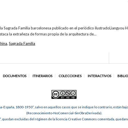
la Sagrada Familia barcelonesa publicado en el periódico ilustradoLiangyou Hu
staca la extrañeza de formas propia de la arquitectura de…
China
,
Sagrada Familia
DOCUMENTOS
ITINERARIOS
COLECCIONES
INTERACTIVOS
BIBLI
na-España, 1800-1950”, salvo en aquellos casos que se indique lo contrario, están ba
(Reconocimiento-NoComercial-SinObraDerivada).
, quedan excluidas del régimen de la licencia Creative Commons comentada, quedando