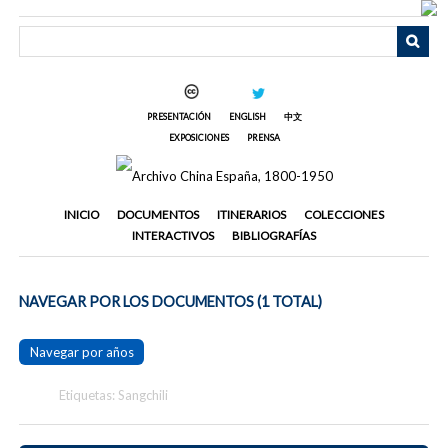
Saltar
al
contenido
principal
PRESENTACIÓN
ENGLISH
中文
EXPOSICIONES
PRENSA
INICIO
DOCUMENTOS
ITINERARIOS
COLECCIONES
INTERACTIVOS
BIBLIOGRAFÍAS
NAVEGAR POR LOS DOCUMENTOS (1 TOTAL)
Navegar por años
Etiquetas: Sangchili