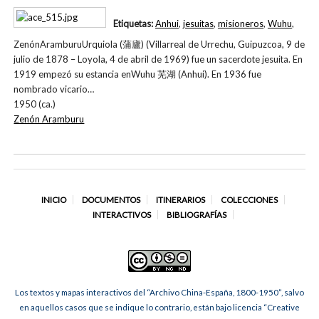
Etiquetas:
Anhui
,
jesuitas
,
misioneros
,
Wuhu
,
ZenónAramburuUrquiola (蒲廬) (Villarreal de Urrechu, Guipuzcoa, 9 de
julio de 1878 – Loyola, 4 de abril de 1969) fue un sacerdote jesuita. En
1919 empezó su estancia enWuhu 芜湖 (Anhui). En 1936 fue
nombrado vicario…
1950 (ca.)
Zenón Aramburu
INICIO
DOCUMENTOS
ITINERARIOS
COLECCIONES
INTERACTIVOS
BIBLIOGRAFÍAS
Los textos y mapas interactivos del “Archivo China-España, 1800-1950”, salvo
en aquellos casos que se indique lo contrario, están bajo licencia “Creative