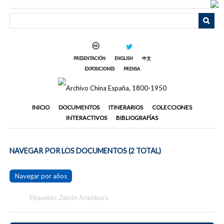
Saltar
al
contenido
principal
PRESENTACIÓN
ENGLISH
中文
EXPOSICIONES
PRENSA
INICIO
DOCUMENTOS
ITINERARIOS
COLECCIONES
INTERACTIVOS
BIBLIOGRAFÍAS
NAVEGAR POR LOS DOCUMENTOS (2 TOTAL)
Navegar por años
Etiquetas: Zenón Aramburu