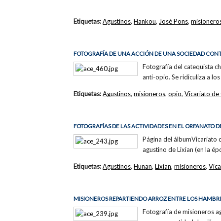
Etiquetas:
Agustinos
,
Hankou
,
José Pons
,
misionero
FOTOGRAFÍA DE UNA ACCIÓN DE UNA SOCIEDAD CONT
Fotografía del catequista 
anti-opio. Se ridiculiza a 
Etiquetas:
Agustinos
,
misioneros
,
opio
,
Vicariato d
FOTOGRAFÍAS DE LAS ACTIVIDADES EN EL ORFANATO DE
Página del álbumVicariato d
agustino de Lixian (en la ép
Etiquetas:
Agustinos
,
Hunan
,
Lixian
,
misioneros
,
Vic
MISIONEROS REPARTIENDO ARROZ ENTRE LOS HAMBR
Fotografía de misioneros a