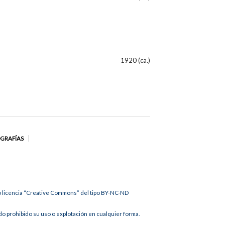
1920 (ca.)
OGRAFÍAS
jo licencia “Creative Commons” del tipo BY-NC-ND
 prohibido su uso o explotación en cualquier forma.