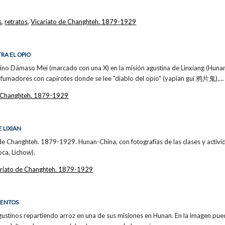
s
,
retratos
,
Vicariato de Changhteh. 1879-1929
RA EL OPIO
chino Dámaso Mei (marcado con una X) en la misión agustina de Linxiang (Huna
los fumadores con capirotes donde se lee "diablo del opio" (yapian gui 鸦片鬼),…
e Changhteh. 1879-1929
 LIXIAN
e Changhteh. 1879-1929. Hunan-China, con fotografías de las clases y activid
oca, Lichow).
ariato de Changhteh. 1879-1929
IENTOS
gustinos repartiendo arroz en una de sus misiones en Hunan. En la imagen pue