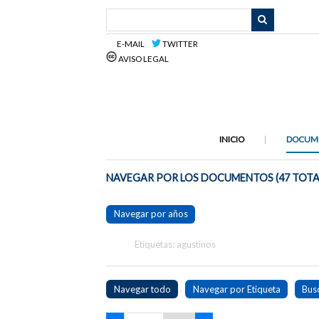
Saltar
al
contenido
E-MAIL
TWITTER
principal
AVISO LEGAL
INICIO
DOCUM
NAVEGAR POR LOS DOCUMENTOS (47 TOTA
Navegar por años
Etiquetas: agustinos
Navegar todo
Navegar por Etiqueta
Bus