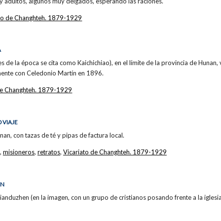
 y adultos, algunos muy delgados, esperando las raciones.
ato de Changhteh. 1879-1929
A
s de la época se cita como Kaichichiao), en el límite de la provincia de Hunan, 
amente con Celedonio Martín en 1896.
 de Changhteh. 1879-1929
 VIAJE
an, con tazas de té y pipas de factura local.
,
misioneros
,
retratos
,
Vicariato de Changhteh. 1879-1929
AN
ianduzhen (en la imagen, con un grupo de cristianos posando frente a la iglesia