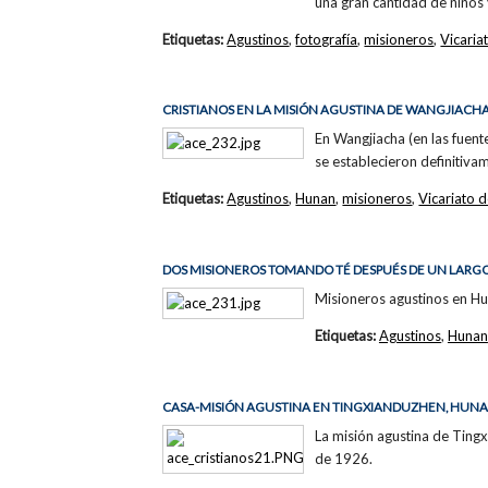
una gran cantidad de niños
Etiquetas:
Agustinos
,
fotografía
,
misioneros
,
Vicari
CRISTIANOS EN LA MISIÓN AGUSTINA DE WANGJIACH
En Wangjiacha (en las fuente
se establecieron definitiv
Etiquetas:
Agustinos
,
Hunan
,
misioneros
,
Vicariato
DOS MISIONEROS TOMANDO TÉ DESPUÉS DE UN LARGO
Misioneros agustinos en Hun
Etiquetas:
Agustinos
,
Hunan
CASA-MISIÓN AGUSTINA EN TINGXIANDUZHEN, HUN
La misión agustina de Tingx
de 1926.