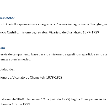
 A. LOZANO
cio Castrillo, quien estuvo a cargo de la Procuración agustina de Shanghai, jun
cio Castrillo
,
misioneros
,
retratos
,
Vicariato de Changhteh. 1879-1929
NKOU
ervía de campamento base para los misioneros agustinos repartidos en los ter
amenazas o enfermedad.
a ciudad de…
sioneros
,
Vicariato de Changhteh. 1879-1929
e febrero de 1860- Barcelona, 19 de junio de 1929) llegó a China proveniente d
ankou de 1895 a 1923.