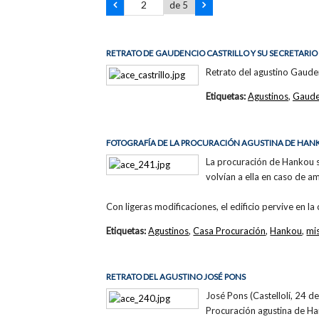
de 5
RETRATO DE GAUDENCIO CASTRILLO Y SU SECRETARIO
Retrato del agustino Gauden
Etiquetas:
Agustinos
,
Gauden
FOTOGRAFÍA DE LA PROCURACIÓN AGUSTINA DE HA
La procuración de Hankou s
volvían a ella en caso de 
Con ligeras modificaciones, el edificio pervive en l
Etiquetas:
Agustinos
,
Casa Procuración
,
Hankou
,
mi
RETRATO DEL AGUSTINO JOSÉ PONS
José Pons (Castellolí, 24 d
Procuración agustina de H