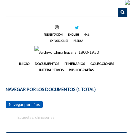
Saltar
al
contenido
principal
PRESENTACIÓN
ENGLISH
中文
EXPOSICIONES
PRENSA
INICIO
DOCUMENTOS
ITINERARIOS
COLECCIONES
INTERACTIVOS
BIBLIOGRAFÍAS
NAVEGAR POR LOS DOCUMENTOS (1 TOTAL)
Navegar por años
Etiquetas: chinoserías