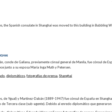
s, the Spanish consulate in Shanghai was moved to this building in Bubbling W
NGHAI
n, conde de Galiana, previamente cónsul general de Manila, fue cónsul de Es
ece junto a su esposa María Inga Muth y Petersen.
ado
,
diplomáticos
,
fotografías de prensa
,
Shanghai
es, de Ygual) y Martinez-Dabán (1889-1947) fue cónsul de España en Shangha
io de Tercera clase (sub-agente). Debido al enredo diplomático que generaron