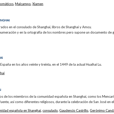
lomáticos
,
Malcampo
,
Xiamen
ANGHAI
trados en el consulado de Shanghai, libros de Shanghai y Amoy.
la numeración y en la ortografía de los nombres pero supone un documento de g
AI
 España en los años veinte y treinta, en el 1449 de la actual Huaihai Lu.
hai
I
nos de los miembros de la comunidad española en Shanghai, como los Mencari
fuente, así como diferentes religiosos, durante la celebración de San José en e
nidad española en Shanghai
,
consulado
,
Gaudencio Castrillo
,
Gerónimo Cand