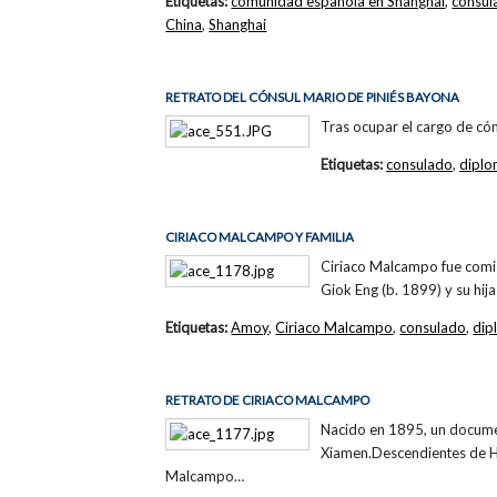
Etiquetas:
comunidad española en Shanghai
,
consul
China
,
Shanghai
RETRATO DEL CÓNSUL MARIO DE PINIÉS BAYONA
Tras ocupar el cargo de có
Etiquetas:
consulado
,
diplo
CIRIACO MALCAMPO Y FAMILIA
Ciriaco Malcampo fue comis
Giok Eng (b. 1899) y su hij
Etiquetas:
Amoy
,
Ciriaco Malcampo
,
consulado
,
dip
RETRATO DE CIRIACO MALCAMPO
Nacido en 1895, un docume
Xiamen.Descendientes de H
Malcampo…