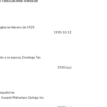
o
,
Pedro de Igual
,
prensa de
nghai en febrero de 1929.
1930-10-12
unto a su esposa, Dominga Tan
1930 (ca.)
español en
 Joaquín Malcampo Quioga, los