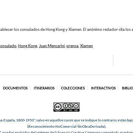
tablecer los consulados de Hong Kong y Xiamen. El anónimo redactor cita lo
consulado
,
Hong Kong
,
Juan Mencarini
,
prensa
,
Xiamen
DOCUMENTOS
ITINERARIOS
COLECCIONES
INTERACTIVOS
BIBLI
na-España, 1800-1950”, salvo en aquellos casos que se indique lo contrario, están ba
(Reconocimiento-NoComercial-SinObraDerivada).
, quedan excluidas del régimen de la licencia Creative Commons comentada, quedando