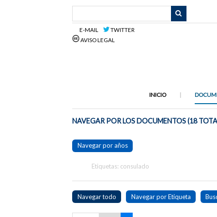
Saltar
al
contenido
E-MAIL
TWITTER
principal
AVISO LEGAL
INICIO
DOCUM
NAVEGAR POR LOS DOCUMENTOS (18 TOTA
Navegar por años
Etiquetas: consulado
Navegar todo
Navegar por Etiqueta
Bus