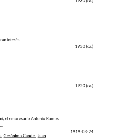
1930 (ca.)
ran interés.
1930 (ca.)
1920 (ca.)
ni, el empresario Antonio Ramos
l…
1919-03-24
a
,
Gerónimo Candel
,
Juan