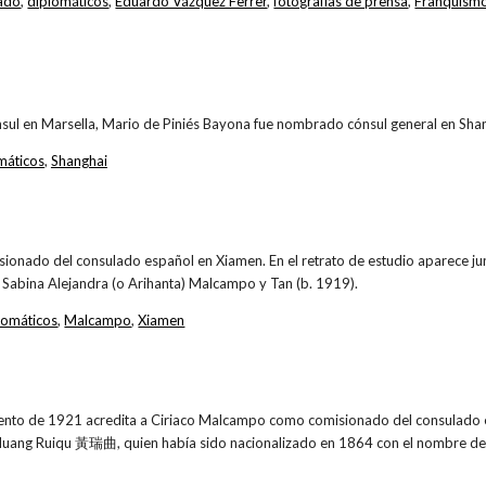
ado
,
diplomáticos
,
Eduardo Vázquez Ferrer
,
fotografías de prensa
,
Franquism
nsul en Marsella, Mario de Piniés Bayona fue nombrado cónsul general en Sha
máticos
,
Shanghai
ionado del consulado español en Xiamen. En el retrato de estudio aparece j
a Sabina Alejandra (o Arihanta) Malcampo y Tan (b. 1919).
lomáticos
,
Malcampo
,
Xiamen
nto de 1921 acredita a Ciriaco Malcampo como comisionado del consulado 
uang Ruiqu 黃瑞曲, quien había sido nacionalizado en 1864 con el nombre de