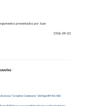
s argumentos presentados por Juan
1906-09-03
OGRAFÍAS
jo licencia “Creative Commons” del tipo BY-NC-ND
 prohibido su uso o explotación en cualquier forma.