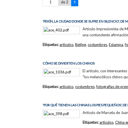
de 2
'PEKÍN, LA CIUDAD DONDE SE SUFRE EN SILENCIO', DE
Artículo impresionista de M
una contundente afirmación:
Etiquetas:
artículos
,
Beijing
,
costumbres
,
Estampa
,
f
CÓMO SE DIVIERTEN LOS CHINOS
El artículo, con interesante
"los melancólicos chinos qu
Etiquetas:
artículos
,
costumbres
,
fotografías de pre
'POR QUÉ TIENEN LAS CHINAS LOS PIES PEQUEÑOS', D
Artículo de Marcela de Juan
Etiquetas:
artículos
,
China e