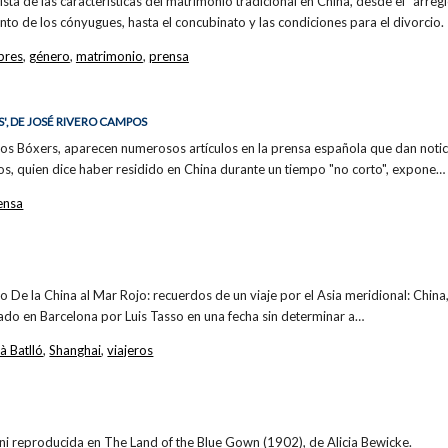
 lista de las características del matrimonio tradicional en China, desde el "arre
nto de los cónyugues, hasta el concubinato y las condiciones para el divorcio.
bres
,
género
,
matrimonio
,
prensa
', DE JOSÉ RIVERO CAMPOS
 los Bóxers, aparecen numerosos artículos en la prensa española que dan notic
os, quien dice haber residido en China durante un tiempo "no corto", expone…
ensa
bro De la China al Mar Rojo: recuerdos de un viaje por el Asia meridional: China,
cado en Barcelona por Luis Tasso en una fecha sin determinar a…
 Batlló
,
Shanghai
,
viajeros
ni reproducida en The Land of the Blue Gown (1902), de Alicia Bewicke.