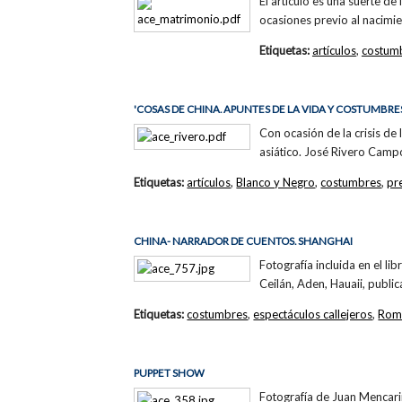
El artículo es una suerte de
ocasiones previo al nacimie
Etiquetas:
artículos
,
costum
'COSAS DE CHINA. APUNTES DE LA VIDA Y COSTUMBRES
Con ocasión de la crisis de
asiático. José Rivero Camp
Etiquetas:
artículos
,
Blanco y Negro
,
costumbres
,
pr
CHINA- NARRADOR DE CUENTOS. SHANGHAI
Fotografía incluida en el li
Ceilán, Aden, Hauaii, publi
Etiquetas:
costumbres
,
espectáculos callejeros
,
Romà
PUPPET SHOW
Fotografía de Juan Mencari