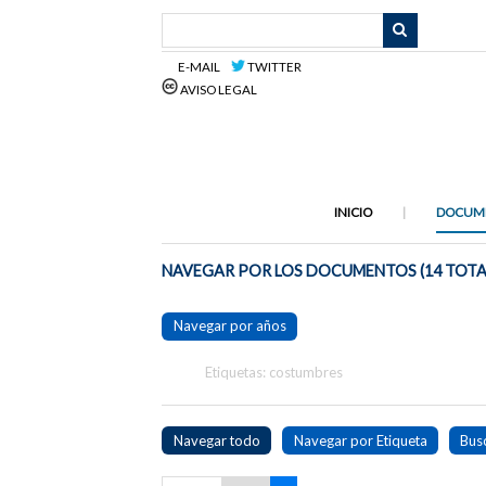
Saltar
al
contenido
E-MAIL
TWITTER
principal
AVISO LEGAL
INICIO
DOCUM
NAVEGAR POR LOS DOCUMENTOS (14 TOTA
Navegar por años
Etiquetas: costumbres
Navegar todo
Navegar por Etiqueta
Bus