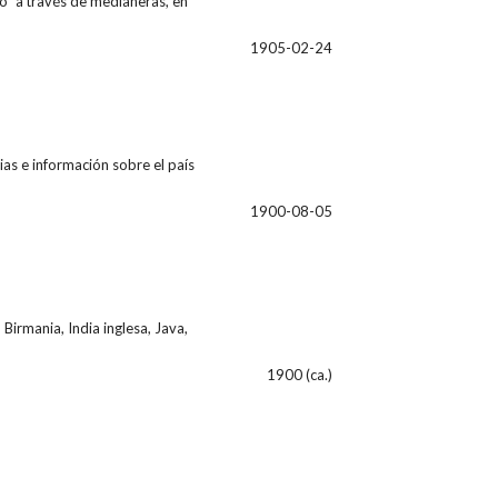
glo" a través de medianeras, en
1905-02-24
ias e información sobre el país
1900-08-05
 Birmania, India inglesa, Java,
1900 (ca.)