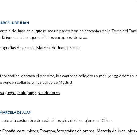
 MARCELA DE JUAN
arcela de Juan en el que relata un paseo por las cercanías de la Torre del Tam
 la ignorancia en que están los europeos, de las…
otografías de prensa
,
Marcela de Juan
,
prensa
s fotografías, destaca el deporte, los cantores callejeros y mah-jongg.Además, e
e venden collares en las calles de Madrid"
nsa
,
juego
,
mah-jongg
,
vendedores
E MARCELA DE JUAN
 sobre la costumbre de reducir los pies de las mujeres en China.
n España
,
costumbres
,
Estampa
,
fotografías de prensa
,
Marcela de Juan
,
pies