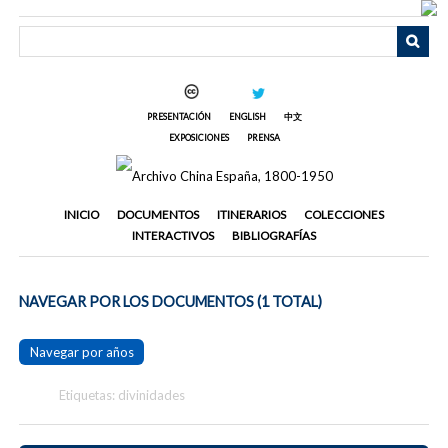
Saltar
al
contenido
principal
PRESENTACIÓN
ENGLISH
中文
EXPOSICIONES
PRENSA
INICIO
DOCUMENTOS
ITINERARIOS
COLECCIONES
INTERACTIVOS
BIBLIOGRAFÍAS
NAVEGAR POR LOS DOCUMENTOS (1 TOTAL)
Navegar por años
Etiquetas: divinidades