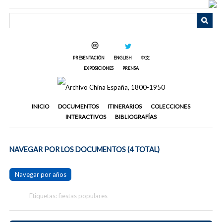
Saltar
al
contenido
principal
PRESENTACIÓN
ENGLISH
中文
EXPOSICIONES
PRENSA
INICIO
DOCUMENTOS
ITINERARIOS
COLECCIONES
INTERACTIVOS
BIBLIOGRAFÍAS
NAVEGAR POR LOS DOCUMENTOS (4 TOTAL)
Navegar por años
Etiquetas: fiestas populares