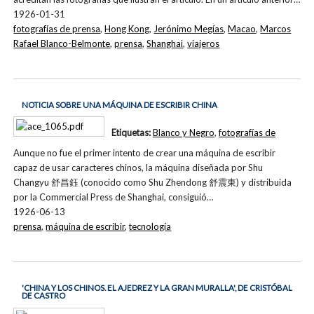
1926-01-31
fotografías de prensa
,
Hong Kong
,
Jerónimo Megías
,
Macao
,
Marcos
Rafael Blanco-Belmonte
,
prensa
,
Shanghai
,
viajeros
NOTICIA SOBRE UNA MÁQUINA DE ESCRIBIR CHINA
Etiquetas:
Blanco y Negro
,
fotografías de
Aunque no fue el primer intento de crear una máquina de escribir
capaz de usar caracteres chinos, la máquina diseñada por Shu
Changyu 舒昌鈺 (conocido como Shu Zhendong 舒震東) y distribuida
por la Commercial Press de Shanghai, consiguió…
1926-06-13
prensa
,
máquina de escribir
,
tecnología
'CHINA Y LOS CHINOS. EL AJEDREZ Y LA GRAN MURALLA', DE CRISTÓBAL
DE CASTRO