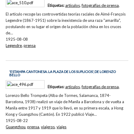
Etiquetas:
artículos
,
fotografías de prensa
,
El artículo recoge las controvertidas teorías raciales de Aimé-François
Legendre (1867-1951) sobre la inexistencia de una raza "amarilla",
postulando en su lugar el origen de la población china en los cruces
de…
1925-08-08
Legendre
,
prensa
'ESTAMPA CANTONESA. LA PLAZA DE LOS SUPLICIOS', DE LORENZO
BELLO
Etiquetas:
artículos
,
fotografías de prensa
,
Lorenzo Bello Trompeta (Alba de Tormes, Salamanca, 1874-
Barcelona, 1938) realizó un viaje de Manila a Barcelona y de vuelta a
Manila entre 1917 y 1919 que lo llevó, en su primera escala, a Hong
Kong y Guangzhou (Cantón). En 1922 publicó Viaje…
1925-08-22
Guangzhou
,
prensa
,
viajeros
,
viajes