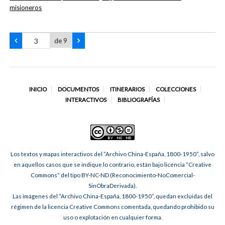
misioneros
de 9
INICIO
DOCUMENTOS
ITINERARIOS
COLECCIONES
INTERACTIVOS
BIBLIOGRAFÍAS
Los textos y mapas interactivos del “Archivo China-España, 1800-1950”, salvo
en aquellos casos que se indique lo contrario, están bajo licencia “Creative
Commons” del tipo BY-NC-ND (Reconocimiento-NoComercial-
SinObraDerivada).
Las imágenes del “Archivo China-España, 1800-1950”, quedan excluidas del
régimen de la licencia Creative Commons comentada, quedando prohibido su
uso o explotación en cualquier forma.