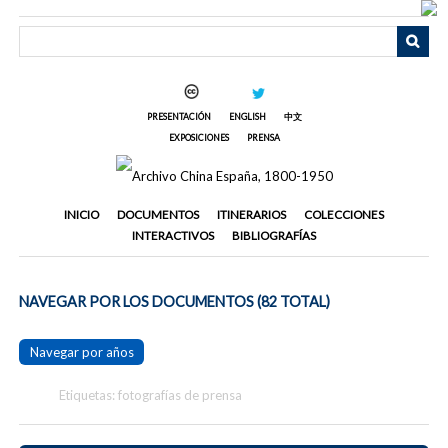
Saltar
al
contenido
principal
PRESENTACIÓN
ENGLISH
中文
EXPOSICIONES
PRENSA
INICIO
DOCUMENTOS
ITINERARIOS
COLECCIONES
INTERACTIVOS
BIBLIOGRAFÍAS
NAVEGAR POR LOS DOCUMENTOS (82 TOTAL)
Navegar por años
Etiquetas: fotografías de prensa