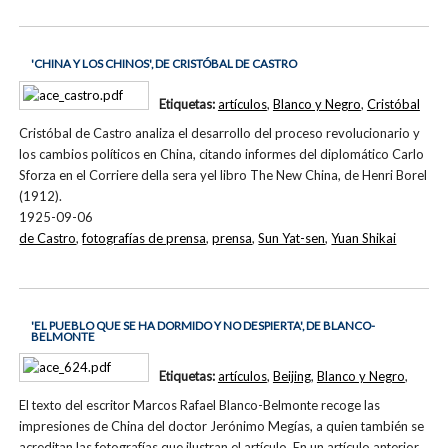
'CHINA Y LOS CHINOS', DE CRISTÓBAL DE CASTRO
Etiquetas:
artículos
,
Blanco y Negro
,
Cristóbal
Cristóbal de Castro analiza el desarrollo del proceso revolucionario y
los cambios políticos en China, citando informes del diplomático Carlo
Sforza en el Corriere della sera yel libro The New China, de Henri Borel
(1912).
1925-09-06
de Castro
,
fotografías de prensa
,
prensa
,
Sun Yat-sen
,
Yuan Shikai
'EL PUEBLO QUE SE HA DORMIDO Y NO DESPIERTA', DE BLANCO-
BELMONTE
Etiquetas:
artículos
,
Beijing
,
Blanco y Negro
,
El texto del escritor Marcos Rafael Blanco-Belmonte recoge las
impresiones de China del doctor Jerónimo Megías, a quien también se
acreditan las fotografías que ilustran el artículo. En un artículo anterior…