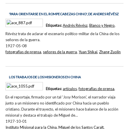
'PARA ORIENTARSE EN EL ROMPECABEZAS CHINO', DE ANDRES RÉVÉSZ
Etiquetas:
Andrés Révész
,
Blanco y Negro
,
Révész trata de aclarar el escenario político-militar de la China de los
señores de la guerra.
1927-05-08
fotografías de prensa
,
señores de la guerra
,
Yuan Shikai
,
Zhang Zuolin
LOS TRABAJOS DE LOS MISIONEROS EN CHINA
Etiquetas:
artículos
,
fotografías de prensa
,
En el reportaje, firmado por un tal 'Josy Morison', el narrador viaja
junto a un misionero no identificado por China hacia un pueblo
cristiano. Durante el trayecto, el misionero hace balance de la acción
misional y destaca el trabajo de Miguel de…
1927-10-01
Instituto Misional para la China
,
Miguel de los Santos Caralt
,