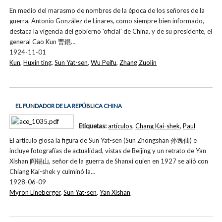
En medio del marasmo de nombres de la época de los señores de la
guerra, Antonio González de Linares, como siempre bien informado,
destaca la vigencia del gobierno 'oficial' de China, y de su presidente, el
general Cao Kun 曹錕…
1924-11-01
Kun
,
Huxin ting
,
Sun Yat-sen
,
Wu Peifu
,
Zhang Zuolin
EL FUNDADOR DE LA REPÚBLICA CHINA
Etiquetas:
artículos
,
Chang Kai-shek
,
Paul
El artículo glosa la figura de Sun Yat-sen (Sun Zhongshan 孙逸仙) e
incluye fotografías de actualidad, vistas de Beijing y un retrato de Yan
Xishan 阎锡山, señor de la guerra de Shanxi quien en 1927 se alió con
Chiang Kai-shek y culminó la…
1928-06-09
Myron Lineberger
,
Sun Yat-sen
,
Yan Xishan