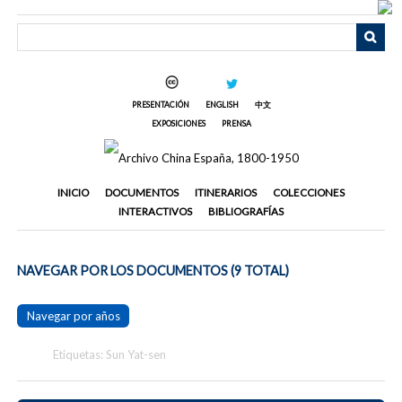
Saltar
al
contenido
principal
PRESENTACIÓN
ENGLISH
中文
EXPOSICIONES
PRENSA
INICIO
DOCUMENTOS
ITINERARIOS
COLECCIONES
INTERACTIVOS
BIBLIOGRAFÍAS
NAVEGAR POR LOS DOCUMENTOS (9 TOTAL)
Navegar por años
Etiquetas: Sun Yat-sen