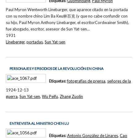
Etiquetas:
Guomindang
,
Paul Myron
Paul Myron Wentworth Linebarger, que aparece citado en la portada
con su nombre chino Lim Ba Keu林百克 (y que no cabe confundir con
su hijo, Paul Myron Anthony Linebarger, el escritorCordwainer Smith),
fue abogado, escritor, aseseor de Sun Yat-sen…
1931
Lineberger
,
portadas
,
Sun Yat-sen
PERSONAJES Y EPISODIOS DE LA REVOLUCIÓN EN CHINA
Etiquetas:
fotografías de prensa
,
señores de la
1924-12-13
guerra
,
Sun Yat-sen
,
Wu Peifu
,
Zhang Zuolin
ENTREVISTA AL MINISTRO CHEN LU
Etiquetas:
Antonio González de Linares
,
Cao