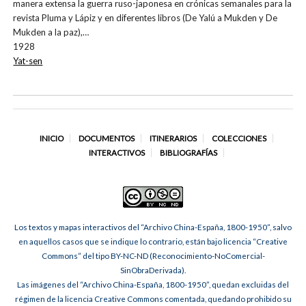
manera extensa la guerra ruso-japonesa en crónicas semanales para la
revista Pluma y Lápiz y en diferentes libros (De Yalú a Mukden y De
Mukden a la paz),…
1928
Yat-sen
INICIO
DOCUMENTOS
ITINERARIOS
COLECCIONES
INTERACTIVOS
BIBLIOGRAFÍAS
Los textos y mapas interactivos del “Archivo China-España, 1800-1950”, salvo
en aquellos casos que se indique lo contrario, están bajo licencia “Creative
Commons” del tipo BY-NC-ND (Reconocimiento-NoComercial-
SinObraDerivada).
Las imágenes del “Archivo China-España, 1800-1950”, quedan excluidas del
régimen de la licencia Creative Commons comentada, quedando prohibido su