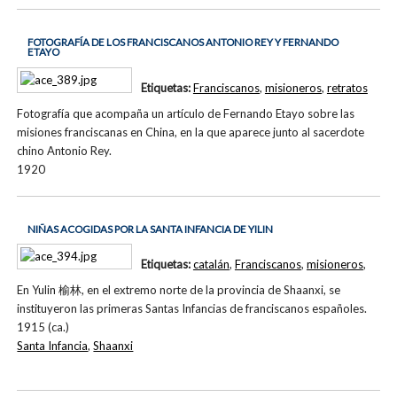
FOTOGRAFÍA DE LOS FRANCISCANOS ANTONIO REY Y FERNANDO
ETAYO
Etiquetas:
Franciscanos
,
misioneros
,
retratos
Fotografía que acompaña un artículo de Fernando Etayo sobre las
misiones franciscanas en China, en la que aparece junto al sacerdote
chino Antonio Rey.
1920
NIÑAS ACOGIDAS POR LA SANTA INFANCIA DE YILIN
Etiquetas:
catalán
,
Franciscanos
,
misioneros
,
En Yulin 榆林, en el extremo norte de la provincia de Shaanxi, se
instituyeron las primeras Santas Infancias de franciscanos españoles.
1915 (ca.)
Santa Infancia
,
Shaanxi