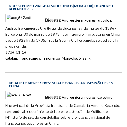
NOTES DEL MEU VIATGE AL SUD D'ORDOS (MONGOLIA), DE ANDREU
BERENGUERES
Etiquetas:
Andreu Berengueres
,
artículos
,
Andreu Berengueres Uró (Prats de Lluçanès, 27 de marzo de 1896 -
Barcelona, 30 de marzo de 1978) fue misionero fransciscano en China
desde 1922 hasta 1935. Tras la Guerra Civil española, se dedicó a la
propaganda…
1934-01-14
catalán
,
Franciscanos
,
misioneros
,
Mongolia
,
Shaanxi
DETALLE DE BIENES Y PRESENCIA DE FRANCISCANOS ESPAÑOLES EN
CHINA
Etiquetas:
Andreu Berengueres
,
Celestino
El provincial de la Provincia francisana de Cantabria Antonio Recondo,
responde al requerimiento del Jefe de la Sección de Política del
Ministerio de Estado con detalles sobre la presencia misional de
franciscanos españoles en China.