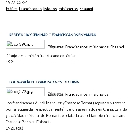
1927-03-24
Ibáñez
,
Franciscanos
,
listados
,
misioneros
,
Shaanxi
RESIDENCIA Y SEMINARIO FRANCISCANOS EN YAN'AN
Etiquetas:
Franciscanos
,
misioneros
,
Shaanxi
Dibujo de la misión franciscana en Yan'an.
1921
FOTOGRAFÍA DE FRANCISCANOS EN CHINA
Etiquetas:
Franciscanos
,
misioneros
Los franciscanos Aureli Márquez yFrancesc Bernat (segundo y tercero
por la izquierda, respectivamente) fueron asesinados en China. La vida
y actividad misional de Bernat fue relatada por el también franciscano
Francesc Pons en Episodis…
1920 (ca.)