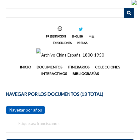
Saltar
al
contenido
principal
PRESENTACIÓN
ENGLISH
中文
EXPOSICIONES
PRENSA
INICIO
DOCUMENTOS
ITINERARIOS
COLECCIONES
INTERACTIVOS
BIBLIOGRAFÍAS
NAVEGAR POR LOS DOCUMENTOS (13 TOTAL)
Navegar por años
Etiquetas: franciscanos