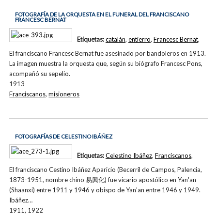
FOTOGRAFÍA DE LA ORQUESTA EN EL FUNERAL DEL FRANCISCANO
FRANCESC BERNAT
Etiquetas:
catalán
,
entierro
,
Francesc Bernat
,
El franciscano Francesc Bernat fue asesinado por bandoleros en 1913.
La imagen muestra la orquesta que, según su biógrafo Francesc Pons,
acompañó su sepelio.
1913
Franciscanos
,
misioneros
FOTOGRAFÍAS DE CELESTINO IBÁÑEZ
Etiquetas:
Celestino Ibáñez
,
Franciscanos
,
El franciscano Cestino Ibáñez Aparicio (Becerril de Campos, Palencia,
1873-1951, nombre chino 易興化) fue vicario apostólico en Yan'an
(Shaanxi) entre 1911 y 1946 y obispo de Yan'an entre 1946 y 1949.
Ibáñez…
1911, 1922