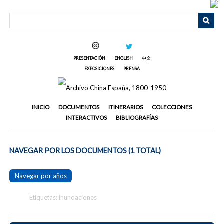
Saltar
al
contenido
principal
PRESENTACIÓN
ENGLISH
中文
EXPOSICIONES
PRENSA
INICIO
DOCUMENTOS
ITINERARIOS
COLECCIONES
INTERACTIVOS
BIBLIOGRAFÍAS
NAVEGAR POR LOS DOCUMENTOS (1 TOTAL)
Navegar por años
Etiquetas: inundaciones