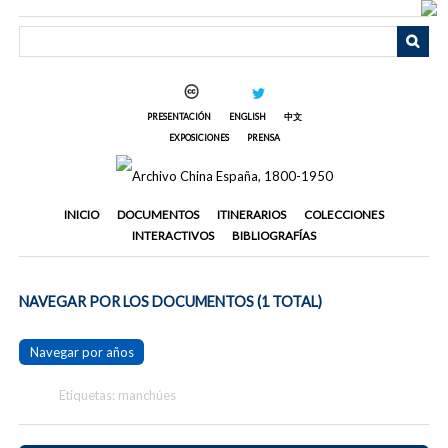
Saltar
al
contenido
principal
PRESENTACIÓN
ENGLISH
中文
EXPOSICIONES
PRENSA
INICIO
DOCUMENTOS
ITINERARIOS
COLECCIONES
INTERACTIVOS
BIBLIOGRAFÍAS
NAVEGAR POR LOS DOCUMENTOS (1 TOTAL)
Navegar por años
Etiquetas: manchúes