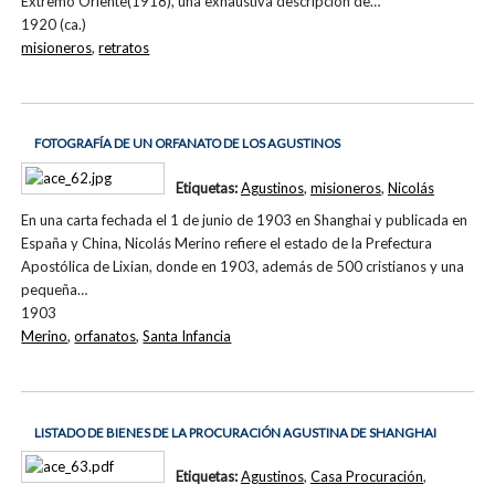
Extremo Oriente(1918), una exhaustiva descripción de…
1920 (ca.)
misioneros
,
retratos
FOTOGRAFÍA DE UN ORFANATO DE LOS AGUSTINOS
Etiquetas:
Agustinos
,
misioneros
,
Nicolás
En una carta fechada el 1 de junio de 1903 en Shanghai y publicada en
España y China, Nicolás Merino refiere el estado de la Prefectura
Apostólica de Lixian, donde en 1903, además de 500 cristianos y una
pequeña…
1903
Merino
,
orfanatos
,
Santa Infancia
LISTADO DE BIENES DE LA PROCURACIÓN AGUSTINA DE SHANGHAI
Etiquetas:
Agustinos
,
Casa Procuración
,