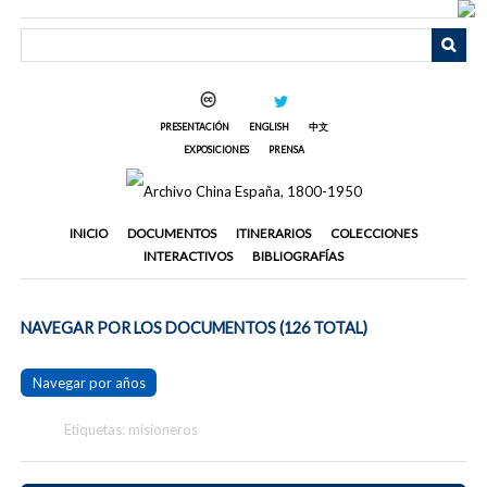
Saltar
al
contenido
principal
PRESENTACIÓN
ENGLISH
中文
EXPOSICIONES
PRENSA
INICIO
DOCUMENTOS
ITINERARIOS
COLECCIONES
INTERACTIVOS
BIBLIOGRAFÍAS
NAVEGAR POR LOS DOCUMENTOS (126 TOTAL)
Navegar por años
Etiquetas: misioneros