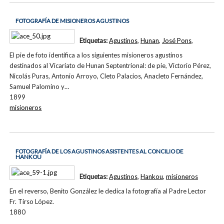
FOTOGRAFÍA DE MISIONEROS AGUSTINOS
Etiquetas:
Agustinos
,
Hunan
,
José Pons
,
El pie de foto identifica a los siguientes misioneros agustinos
destinados al Vicariato de Hunan Septentrional: de pie, Victorio Pérez,
Nicolás Puras, Antonio Arroyo, Cleto Palacios, Anacleto Fernández,
Samuel Palomino y…
1899
misioneros
FOTOGRAFÍA DE LOS AGUSTINOS ASISTENTES AL CONCILIO DE
HANKOU
Etiquetas:
Agustinos
,
Hankou
,
misioneros
En el reverso, Benito González le dedica la fotografía al Padre Lector
Fr. Tirso López.
1880