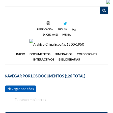
Saltar
al
contenido
principal
PRESENTACIÓN
ENGLISH
中文
EXPOSICIONES
PRENSA
INICIO
DOCUMENTOS
ITINERARIOS
COLECCIONES
INTERACTIVOS
BIBLIOGRAFÍAS
NAVEGAR POR LOS DOCUMENTOS (126 TOTAL)
Navegar por años
Etiquetas: misioneros