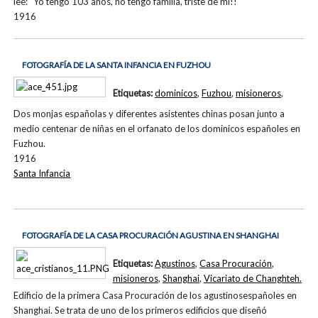
lee: "Yo tengo 103 años, no tengo familia, triste de mí!!
1916
FOTOGRAFÍA DE LA SANTA INFANCIA EN FUZHOU
Etiquetas:
dominicos
,
Fuzhou
,
misioneros
,
Dos monjas españolas y diferentes asistentes chinas posan junto a
medio centenar de niñas en el orfanato de los dominicos españoles en
Fuzhou.
1916
Santa Infancia
FOTOGRAFÍA DE LA CASA PROCURACIÓN AGUSTINA EN SHANGHAI
Etiquetas:
Agustinos
,
Casa Procuración
,
misioneros
,
Shanghai
,
Vicariato de Changhteh.
Edificio de la primera Casa Procuración de los agustinosespañoles en
Shanghai. Se trata de uno de los primeros edificios que diseñó