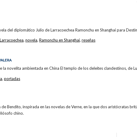
vela del diplomático Julio de Larracoechea Ramonchu en Shanghai para Destin
 Larracoechea
,
novela
,
Ramonchu en Shanghai
,
reseñas
 VALERA
e la novelita ambientada en China El templo de los deleites clandestinos, de Lu
la
,
portadas
 de Bendito, inspirada en las novelas de Verne, en la que dos aristócratas brit
filósofo chino.