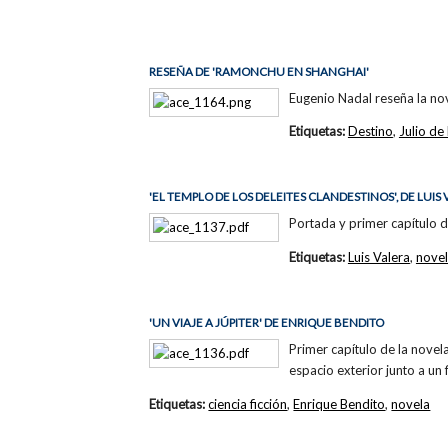
RESEÑA DE 'RAMONCHU EN SHANGHAI'
Eugenio Nadal reseña la no
Etiquetas:
Destino
,
Julio de
'EL TEMPLO DE LOS DELEITES CLANDESTINOS', DE LUIS
Portada y primer capítulo d
Etiquetas:
Luis Valera
,
nove
'UN VIAJE A JÚPITER' DE ENRIQUE BENDITO
Primer capítulo de la novela
espacio exterior junto a un 
Etiquetas:
ciencia ficción
,
Enrique Bendito
,
novela