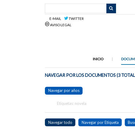
Saltar
al
contenido
E-MAIL
TWITTER
principal
AVISO LEGAL
INICIO
DOCUM
NAVEGAR POR LOS DOCUMENTOS (3 TOTAL
Navegar por años
Etiquetas: novela
Navegar todo
Navegar por Etiqueta
Bus