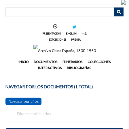
Saltar
al
contenido
principal
PRESENTACIÓN
ENGLISH
中文
EXPOSICIONES
PRENSA
INICIO
DOCUMENTOS
ITINERARIOS
COLECCIONES
INTERACTIVOS
BIBLIOGRAFÍAS
NAVEGAR POR LOS DOCUMENTOS (1 TOTAL)
Navegar por años
Etiquetas: obituarios