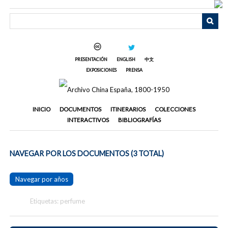
Saltar
al
contenido
principal
PRESENTACIÓN
ENGLISH
中文
EXPOSICIONES
PRENSA
INICIO
DOCUMENTOS
ITINERARIOS
COLECCIONES
INTERACTIVOS
BIBLIOGRAFÍAS
NAVEGAR POR LOS DOCUMENTOS (3 TOTAL)
Navegar por años
Etiquetas: perfume