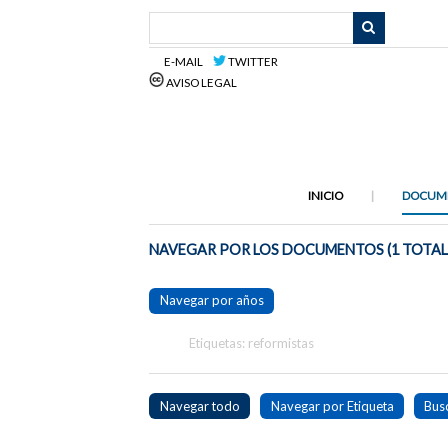
Saltar
al
contenido
E-MAIL
TWITTER
principal
AVISO LEGAL
INICIO
DOCUM
NAVEGAR POR LOS DOCUMENTOS (1 TOTAL
Navegar por años
Etiquetas: reformistas
Navegar todo
Navegar por Etiqueta
Bus