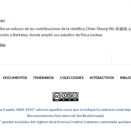
NSO
ibe un esbozo de las contribuciones de la científica Chien-Shiung Wu 吳健雄, 
ión a Berkeley, donde amplió sus estudios de física nuclear.
stas
DOCUMENTOS
ITINERARIOS
COLECCIONES
INTERACTIVOS
BIBLI
na-España, 1800-1950”, salvo en aquellos casos que se indique lo contrario, están ba
(Reconocimiento-NoComercial-SinObraDerivada).
, quedan excluidas del régimen de la licencia Creative Commons comentada, quedando