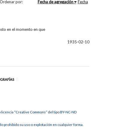
Ordenar por:
Fecha de agregación
Fecha
justo en el momento en que
1935-02-10
OGRAFÍAS
jo licencia “Creative Commons” del tipo BY-NC-ND
 prohibido su uso o explotación en cualquier forma.